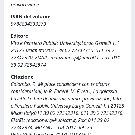
provocazione
ISBN del volume
9788834333273
Editore
Vita e Pensiero Pubblic University:Largo Gemelli 1, I
20123 Milan Italy:011 39 02 72342310, 011 39 2
72342370, EMAIL:
redazione.vp@unicatt.it
, Fax: 011
39 02 72342974
Citazione
Colombo, F., Mi piace condividere con te alcune
considerazioni, in R. Eugeni, M. F. (ed.), La galassia
Casetti. Lettere di amicizia, stima, provocazione, Vita
e Pensiero Pubblic University:Largo Gemelli 1, I 20123
Milan Italy:011 39 02 72342310, 011 39 2 72342370,
EMAIL:
redazione.vp@unicatt.it
, Fax: 011 39 02
72342974, MILANO -- ITA 2017: 69- 73
[http://hdl.handle.net/10807/103167]