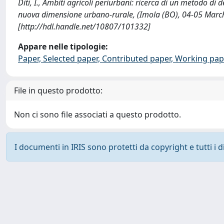
Diti, I., Ambiti agricoli periurbani: ricerca di un metodo di 
nuova dimensione urbano-rurale, (Imola (BO), 04-05 March
[http://hdl.handle.net/10807/101332]
Appare nelle tipologie:
Paper, Selected paper, Contributed paper, Working pap
File in questo prodotto:
Non ci sono file associati a questo prodotto.
I documenti in IRIS sono protetti da copyright e tutti i di
Powered by
IRIS
-
about IRIS
-
Utilizzo dei cookie