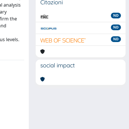
Citazioni
l analysis
nary
ND
firm the
and
ND
s levels.
ND
social impact