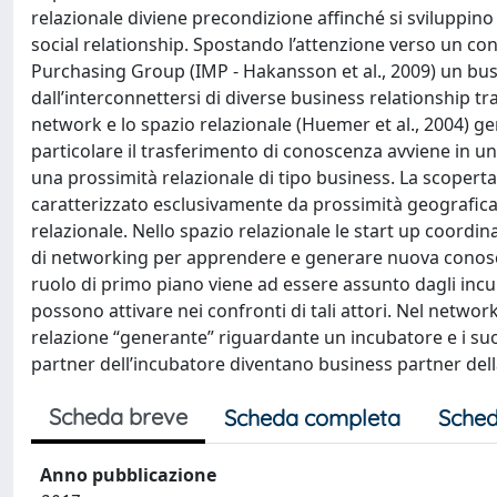
relazionale diviene precondizione affinché si sviluppino l
social relationship. Spostando l’attenzione verso un co
Purchasing Group (IMP - Hakansson et al., 2009) un bu
dall’interconnettersi di diverse business relationship tr
network e lo spazio relazionale (Huemer et al., 2004) 
particolare il trasferimento di conoscenza avviene in un
una prossimità relazionale di tipo business. La scopert
caratterizzato esclusivamente da prossimità geografica
relazionale. Nello spazio relazionale le start up coordi
di networking per apprendere e generare nuova conosc
ruolo di primo piano viene ad essere assunto dagli incu
possono attivare nei confronti di tali attori. Nel networ
relazione “generante” riguardante un incubatore e i suoi 
partner dell’incubatore diventano business partner dell
Scheda breve
Scheda completa
Sched
Anno pubblicazione