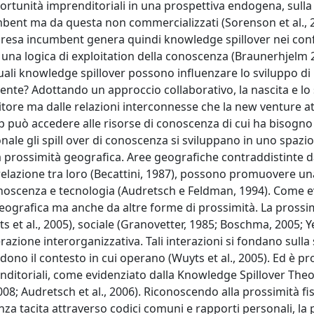
portunità imprenditoriali in una prospettiva endogena, sulla
umbent ma da questa non commercializzati (Sorenson et al., 
mpresa incumbent genera quindi knowledge spillover nei conf
o una logica di exploitation della conoscenza (Braunerhjelm 
quali knowledge spillover possono influenzare lo sviluppo di
ente? Adottando un approccio collaborativo, la nascita e lo 
itore ma dalle relazioni interconnesse che la new venture at
t up può accedere alle risorse di conoscenza di cui ha bisogno
onale gli spill over di conoscenza si sviluppano in uno spazio
 prossimità geografica. Aree geografiche contraddistinte d
 relazione tra loro (Becattini, 1987), possono promuovere un
conoscenza e tecnologia (Audretsch e Feldman, 1994). Come 
 geografica ma anche da altre forme di prossimità. La prossi
 et al., 2005), sociale (Granovetter, 1985; Boschma, 2005; 
razione interorganizzativa. Tali interazioni si fondano sulla 
ono il contesto in cui operano (Wuyts et al., 2005). Ed è pro
nditoriali, come evidenziato dalla Knowledge Spillover Theo
8; Audretsch et al., 2006). Riconoscendo alla prossimità fisi
nza tacita attraverso codici comuni e rapporti personali, la