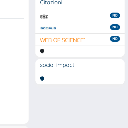
Citazioni
ND
ND
ND
social impact