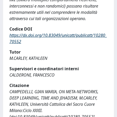
interconnessi e non randomici) possano risultare
estremamente utili nel comprendere le modalità
attraverso cui tali organizzazioni operano.
Codice DOI
https://dx.doi.org/10.83049/unicatt/publicatt/10280_
70552
Tutor
M.CARLEY, KATHLEEN
Supervisori e coordinatori interni
CALDERONI, FRANCESCO
Citazione
CAMPEDELLI, GIAN MARIA, ON META-NETWORKS,
DEEP LEARNING, TIME AND JIHADISM, M.CARLEY,
KATHLEEN, Università Cattolica del Sacro Cuore
Milano:Ciclo XXXII.
[doi:10.83049/unicatt/publicatt/10280_70552]