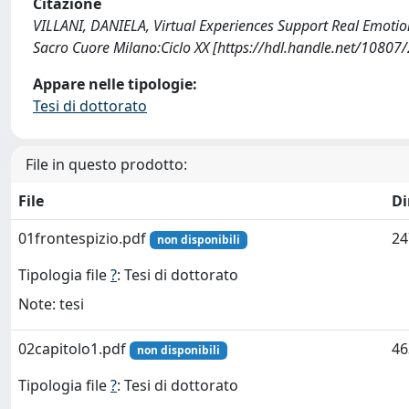
Citazione
VILLANI, DANIELA, Virtual Experiences Support Real Emotion
Sacro Cuore Milano:Ciclo XX [https://hdl.handle.net/10807
Appare nelle tipologie:
Tesi di dottorato
File in questo prodotto:
File
D
01frontespizio.pdf
24
non disponibili
Tipologia file
?
: Tesi di dottorato
Note: tesi
02capitolo1.pdf
46
non disponibili
Tipologia file
?
: Tesi di dottorato