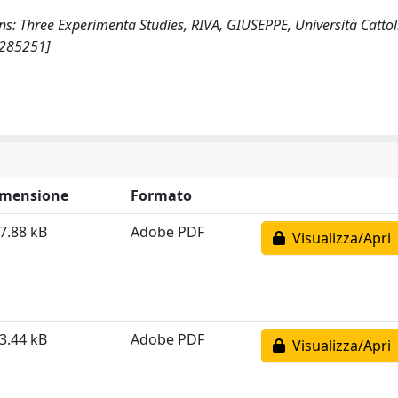
s: Three Experimenta Studies, RIVA, GIUSEPPE, Università Cattol
/285251]
imensione
Formato
7.88 kB
Adobe PDF
Visualizza/Apri
3.44 kB
Adobe PDF
Visualizza/Apri