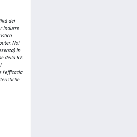
lità dei
r indurre
istica
puter. Noi
esenza) in
he della RV:
l
 l'efficacia
teristiche