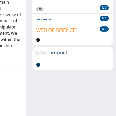
 main
e
ND
” (sense of
ND
impact of
nipulate
ND
ement. We
 within the
ionship
social impact