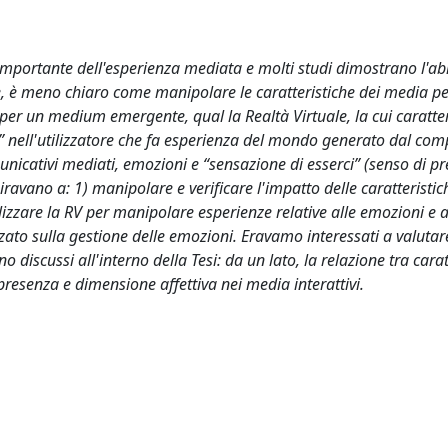
mportante dell'esperienza mediata e molti studi dimostrano l'abi
te, è meno chiaro come manipolare le caratteristiche dei media pe
 per un medium emergente, qual la Realtà Virtuale, la cui caratter
a” nell'utilizzatore che fa esperienza del mondo generato dal com
nicativi mediati, emozioni e “sensazione di esserci” (senso di pr
ravano a: 1) manipolare e verificare l'impatto delle caratteristic
tilizzare la RV per manipolare esperienze relative alle emozioni e a
zzato sulla gestione delle emozioni. Eravamo interessati a valutare
o discussi all'interno della Tesi: da un lato, la relazione tra carat
 presenza e dimensione affettiva nei media interattivi.