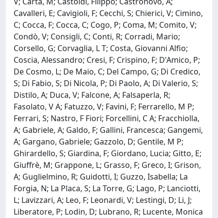
V; Carta, M; Castoldi, Filippo; Castronovo, A;
Cavalleri, E; Cavigioli, F; Cecchi, S; Chierici, V; Cimino,
C; Cocca, F; Cocca, C; Cogo, P; Coma, M; Comito, V;
Condò, V; Consigli, C; Conti, R; Corradi, Mario;
Corsello, G; Corvaglia, L T; Costa, Giovanni Alfio;
Coscia, Alessandro; Cresi, F; Crispino, F; D'Amico, P;
De Cosmo, L; De Maio, C; Del Campo, G; Di Credico,
S; Di Fabio, S; Di Nicola, P; Di Paolo, A; Di Valerio, S;
Distilo, A; Duca, V; Falcone, A; Falsaperla, R;
Fasolato, V A; Fatuzzo, V; Favini, F; Ferrarello, M P;
Ferrari, S; Nastro, F Fiori; Forcellini, C A; Fracchiolla,
A; Gabriele, A; Galdo, F; Gallini, Francesca; Gangemi,
A; Gargano, Gabriele; Gazzolo, D; Gentile, M P;
Ghirardello, S; Giardina, F; Giordano, Lucia; Gitto, E;
Giuffrè, M; Grappone, L; Grasso, F; Greco, I; Grison,
A; Guglielmino, R; Guidotti, I; Guzzo, Isabella; La
Forgia, N; La Placa, S; La Torre, G; Lago, P; Lanciotti,
L; Lavizzari, A; Leo, F; Leonardi, V; Lestingi, D; Li, J;
Liberatore, P; Lodin, D; Lubrano, R; Lucente, Monica