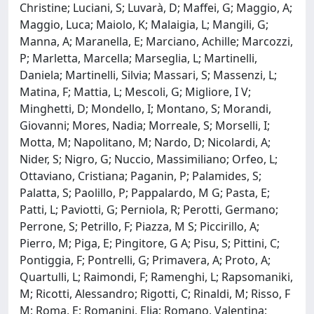
Christine; Luciani, S; Luvarà, D; Maffei, G; Maggio, A;
Maggio, Luca; Maiolo, K; Malaigia, L; Mangili, G;
Manna, A; Maranella, E; Marciano, Achille; Marcozzi,
P; Marletta, Marcella; Marseglia, L; Martinelli,
Daniela; Martinelli, Silvia; Massari, S; Massenzi, L;
Matina, F; Mattia, L; Mescoli, G; Migliore, I V;
Minghetti, D; Mondello, I; Montano, S; Morandi,
Giovanni; Mores, Nadia; Morreale, S; Morselli, I;
Motta, M; Napolitano, M; Nardo, D; Nicolardi, A;
Nider, S; Nigro, G; Nuccio, Massimiliano; Orfeo, L;
Ottaviano, Cristiana; Paganin, P; Palamides, S;
Palatta, S; Paolillo, P; Pappalardo, M G; Pasta, E;
Patti, L; Paviotti, G; Perniola, R; Perotti, Germano;
Perrone, S; Petrillo, F; Piazza, M S; Piccirillo, A;
Pierro, M; Piga, E; Pingitore, G A; Pisu, S; Pittini, C;
Pontiggia, F; Pontrelli, G; Primavera, A; Proto, A;
Quartulli, L; Raimondi, F; Ramenghi, L; Rapsomaniki,
M; Ricotti, Alessandro; Rigotti, C; Rinaldi, M; Risso, F
M; Roma, E; Romanini, Elia; Romano, Valentina;