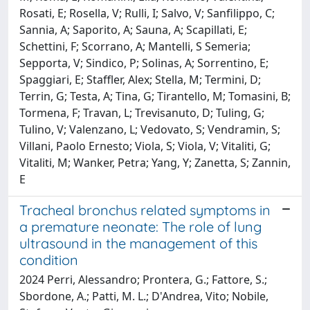
Rosati, E; Rosella, V; Rulli, I; Salvo, V; Sanfilippo, C;
Sannia, A; Saporito, A; Sauna, A; Scapillati, E;
Schettini, F; Scorrano, A; Mantelli, S Semeria;
Sepporta, V; Sindico, P; Solinas, A; Sorrentino, E;
Spaggiari, E; Staffler, Alex; Stella, M; Termini, D;
Terrin, G; Testa, A; Tina, G; Tirantello, M; Tomasini, B;
Tormena, F; Travan, L; Trevisanuto, D; Tuling, G;
Tulino, V; Valenzano, L; Vedovato, S; Vendramin, S;
Villani, Paolo Ernesto; Viola, S; Viola, V; Vitaliti, G;
Vitaliti, M; Wanker, Petra; Yang, Y; Zanetta, S; Zannin,
E
Tracheal bronchus related symptoms in
a premature neonate: The role of lung
ultrasound in the management of this
condition
2024 Perri, Alessandro; Prontera, G.; Fattore, S.;
Sbordone, A.; Patti, M. L.; D'Andrea, Vito; Nobile,