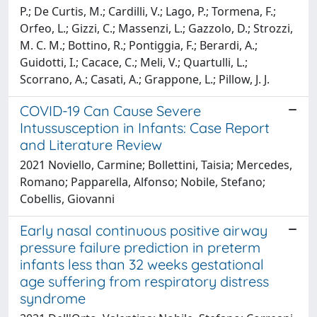
P.; De Curtis, M.; Cardilli, V.; Lago, P.; Tormena, F.;
Orfeo, L.; Gizzi, C.; Massenzi, L.; Gazzolo, D.; Strozzi,
M. C. M.; Bottino, R.; Pontiggia, F.; Berardi, A.;
Guidotti, I.; Cacace, C.; Meli, V.; Quartulli, L.;
Scorrano, A.; Casati, A.; Grappone, L.; Pillow, J. J.
COVID-19 Can Cause Severe
Intussusception in Infants: Case Report
and Literature Review
2021 Noviello, Carmine; Bollettini, Taisia; Mercedes,
Romano; Papparella, Alfonso; Nobile, Stefano;
Cobellis, Giovanni
Early nasal continuous positive airway
pressure failure prediction in preterm
infants less than 32 weeks gestational
age suffering from respiratory distress
syndrome