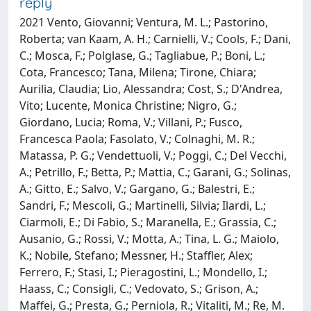
reply
2021 Vento, Giovanni; Ventura, M. L.; Pastorino,
Roberta; van Kaam, A. H.; Carnielli, V.; Cools, F.; Dani,
C.; Mosca, F.; Polglase, G.; Tagliabue, P.; Boni, L.;
Cota, Francesco; Tana, Milena; Tirone, Chiara;
Aurilia, Claudia; Lio, Alessandra; Cost, S.; D'Andrea,
Vito; Lucente, Monica Christine; Nigro, G.;
Giordano, Lucia; Roma, V.; Villani, P.; Fusco,
Francesca Paola; Fasolato, V.; Colnaghi, M. R.;
Matassa, P. G.; Vendettuoli, V.; Poggi, C.; Del Vecchi,
A.; Petrillo, F.; Betta, P.; Mattia, C.; Garani, G.; Solinas,
A.; Gitto, E.; Salvo, V.; Gargano, G.; Balestri, E.;
Sandri, F.; Mescoli, G.; Martinelli, Silvia; Ilardi, L.;
Ciarmoli, E.; Di Fabio, S.; Maranella, E.; Grassia, C.;
Ausanio, G.; Rossi, V.; Motta, A.; Tina, L. G.; Maiolo,
K.; Nobile, Stefano; Messner, H.; Staffler, Alex;
Ferrero, F.; Stasi, I.; Pieragostini, L.; Mondello, I.;
Haass, C.; Consigli, C.; Vedovato, S.; Grison, A.;
Maffei, G.; Presta, G.; Perniola, R.; Vitaliti, M.; Re, M.