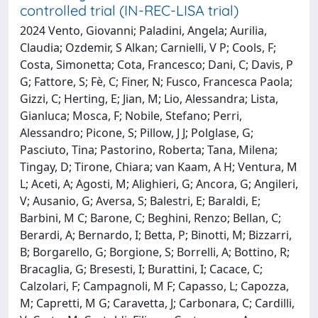
controlled trial (IN-REC-LISA trial)
2024 Vento, Giovanni; Paladini, Angela; Aurilia,
Claudia; Ozdemir, S Alkan; Carnielli, V P; Cools, F;
Costa, Simonetta; Cota, Francesco; Dani, C; Davis, P
G; Fattore, S; Fè, C; Finer, N; Fusco, Francesca Paola;
Gizzi, C; Herting, E; Jian, M; Lio, Alessandra; Lista,
Gianluca; Mosca, F; Nobile, Stefano; Perri,
Alessandro; Picone, S; Pillow, J J; Polglase, G;
Pasciuto, Tina; Pastorino, Roberta; Tana, Milena;
Tingay, D; Tirone, Chiara; van Kaam, A H; Ventura, M
L; Aceti, A; Agosti, M; Alighieri, G; Ancora, G; Angileri,
V; Ausanio, G; Aversa, S; Balestri, E; Baraldi, E;
Barbini, M C; Barone, C; Beghini, Renzo; Bellan, C;
Berardi, A; Bernardo, I; Betta, P; Binotti, M; Bizzarri,
B; Borgarello, G; Borgione, S; Borrelli, A; Bottino, R;
Bracaglia, G; Bresesti, I; Burattini, I; Cacace, C;
Calzolari, F; Campagnoli, M F; Capasso, L; Capozza,
M; Capretti, M G; Caravetta, J; Carbonara, C; Cardilli,