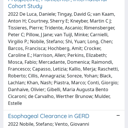
Cohort Study
2022 De Luca, Daniele; Tingay, David G; van Kaam,
Anton H; Courtney, Sherry E; Kneyber, Martin C J;
Tissieres, Pierre; Tridente, Ascanio; Rimensberger,
Peter C; Pillow, J Jane; van Tuijl, Minke; Carnielli,
Virgilio P.; Nobile, Stefano; Shi, Yuan; Long, Chen;
Barcos, Francisca; Hochberg, Amit; Crocker,
Caroline E.; Harrison, Allen; Perkins, Elizabeth;
Mosca, Fabio; Mercadante, Domenica; Raimondi,
Francesco; Capasso, Letizia; Kallio, Merja; Raschetti,
Roberto; Cillis, Annagrazia; Soreze, Yohan; Black,
Lachlan; Khan, Nash; Piastra, Marco; Conti, Giorgio;
Danhaive, Olivier; Gibelli, Maria Augusta Bento
Cicaroni; de Carvalho, Werther Brunow; Mulder,
Estelle
Esophageal Clearance in GERD
2022 Nobile, Stefano; Vento, Giovanni