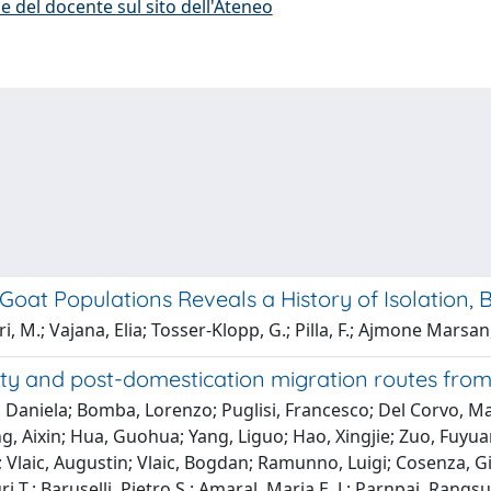
e del docente sul sito dell'Ateneo
Goat Populations Reveals a History of Isolation,
, M.; Vajana, Elia; Tosser-Klopp, G.; Pilla, F.; Ajmone Marsan, P
ity and post-domestication migration routes fro
o, Daniela; Bomba, Lorenzo; Puglisi, Francesco; Del Corvo, Ma
ng, Aixin; Hua, Guohua; Yang, Liguo; Hao, Xingjie; Zuo, Fuyuan
aic, Augustin; Vlaic, Bogdan; Ramunno, Luigi; Cosenza, Gia
ri T.; Baruselli, Pietro S.; Amaral, Maria E. J.; Parnpai, Ra