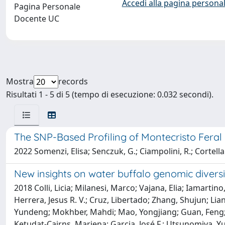
Accedi alla pagina personal
Pagina Personale
Docente UC
Mostra
records
Risultati 1 - 5 di 5 (tempo di esecuzione: 0.032 secondi).
The SNP-Based Profiling of Montecristo Feral 
2022 Somenzi, Elisa; Senczuk, G.; Ciampolini, R.; Cortellari
New insights on water buffalo genomic divers
2018 Colli, Licia; Milanesi, Marco; Vajana, Elia; Iamartin
Herrera, Jesus R. V.; Cruz, Libertado; Zhang, Shujun; Lia
Yundeng; Mokhber, Mahdi; Mao, Yongjiang; Guan, Feng; Vl
Ketudat-Cairns, Mariena; Garcia, José F.; Utsunomiya, Yu