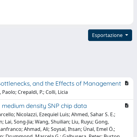
Esportazione
 Bottlenecks, and the Effects of Management
aolo; Crepaldi, P.; Colli, Licia
m medium density SNP chip data
rcello; Nicolazzi, Ezequiel Luis; Ahmed, Sahar S. E.;
; Lai, Song-Jia; Wang, Shuilian; Liu, Ruyu; Gong,
nfranco; Ahmad, Ali; Soysal, Ihsan; Ünal, Emel Ö.;
ngsun; Drummond, Marcela G.; Galbusera, Peter; Burton,