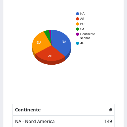
NA
AS
EU
SA
Continente
sconos…
NA
EU
AF
AS
Continente
#
NA - Nord America
149