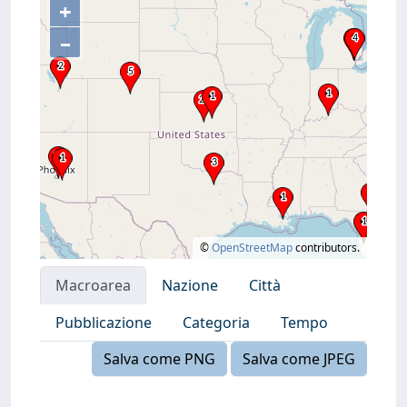
+
–
©
OpenStreetMap
contributors.
Macroarea
Nazione
Città
Pubblicazione
Categoria
Tempo
Salva come PNG
Salva come JPEG