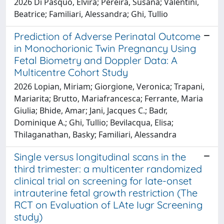
2026 Di Pasquo, Elvira; Pereira, Susana; Valentini,
Beatrice; Familiari, Alessandra; Ghi, Tullio
Prediction of Adverse Perinatal Outcome
in Monochorionic Twin Pregnancy Using
Fetal Biometry and Doppler Data: A
Multicentre Cohort Study
2026 Lopian, Miriam; Giorgione, Veronica; Trapani,
Mariarita; Brutto, Mariafrancesca; Ferrante, Maria
Giulia; Bhide, Amar; Jani, Jacques C.; Badr,
Dominique A.; Ghi, Tullio; Bevilacqua, Elisa;
Thilaganathan, Basky; Familiari, Alessandra
Single versus longitudinal scans in the
third trimester: a multicenter randomized
clinical trial on screening for late-onset
intrauterine fetal growth restriction (The
RCT on Evaluation of LAte Iugr Screening
study)