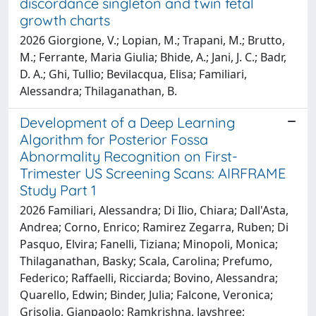
discordance singleton and twin fetal
growth charts
2026 Giorgione, V.; Lopian, M.; Trapani, M.; Brutto,
M.; Ferrante, Maria Giulia; Bhide, A.; Jani, J. C.; Badr,
D. A.; Ghi, Tullio; Bevilacqua, Elisa; Familiari,
Alessandra; Thilaganathan, B.
Development of a Deep Learning
Algorithm for Posterior Fossa
Abnormality Recognition on First-
Trimester US Screening Scans: AIRFRAME
Study Part 1
2026 Familiari, Alessandra; Di Ilio, Chiara; Dall'Asta,
Andrea; Corno, Enrico; Ramirez Zegarra, Ruben; Di
Pasquo, Elvira; Fanelli, Tiziana; Minopoli, Monica;
Thilaganathan, Basky; Scala, Carolina; Prefumo,
Federico; Raffaelli, Ricciarda; Bovino, Alessandra;
Quarello, Edwin; Binder, Julia; Falcone, Veronica;
Grisolia, Gianpaolo; Ramkrishna, Jayshree;