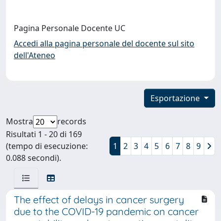
Pagina Personale Docente UC
Accedi alla pagina personale del docente sul sito
dell'Ateneo
Esportazione
Mostra
records
Risultati 1 - 20 di 169
(tempo di esecuzione:
1
2
3
4
5
6
7
8
9
0.088 secondi).
The effect of delays in cancer surgery
due to the COVID-19 pandemic on cancer