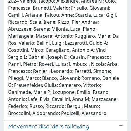
2024 Valente, Iacopo; Alexandre, Andrea M; Colò,
Francesca; Brunetti, Valerio; Frisullo, Giovanni;
Camilli, Arianna; Falcou, Anne; Scarcia, Luca; Gigli,
Riccardo; Scala, Irene; Rizzo, Pier Andrea;
Abruzzese, Serena; Milonia, Luca; Piano,
Mariangela; Macera, Antonio; Ruggiero, Maria; Da
Ros, Valerio; Bellini, Luigi; Lazzarotti, Guido A;
Cosottini, Mirco; Caragliano, Antonio A; Vinci,
Sergio L; Gabrieli, Joseph D; Causin, Francesco;
Panni, Pietro; Roveri, Luisa; Limbucci, Nicola; Arba,
Francesco; Renieri, Leonardo; Ferretti, Simone;
Pileggi, Marco; Bianco, Giovanni; Romano, Daniele
G; Frauenfelder, Giulia; Semeraro, Vittorio;
Ganimede, Maria P; Lozupone, Emilio; Fasano,
Antonio; Lafe, Elvis; Cavallini, Anna M; Mazzacane,
Federico; Russo, Riccardo; Bergui, Mauro;
Broccolini, Aldobrando; Pedicelli, Alessandro
Movement disorders following