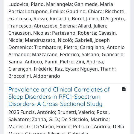
Ludovica; Piano, Mariangela; Ganimede, Maria
Porzia; Lozupone, Emilio; Gaudino, Chiara; Ricchetti,
Francesca; Russo, Riccardo; Burel, Julien; D'Argento,
Francesco; Abruzzese, Serena; Allard, Julien;
Chausson, Nicolas; Partesano, Roberta; Cavasin,
Nicola; Mandruzzato, Nicolò; Gabrieli, Joseph
Domenico; Trombatore, Pietro; Caragliano, Antonio
Armando; Mazzacane, Federico; Salsano, Giancarlo;
Sanna, Antioco; Panni, Pietro; Zini, Andrea;
Clarençon, Frédéric; Raz, Eytan; Nguyen, Thanh;
Broccolini, Aldobrando
Prevalence and Clinical Correlates of
Sleep Disorders in RFC1-Spectrum
Disorders: A Cross-Sectional Study
2025 Funcis, Antonio; Brunetti, Valerio; Rossi,
Salvatore; Zanna, G. D.; De Scisciolo, Martina;
Maneri, G.; Di Stasio, Enrico; Petrucci, Andrea; Della
Marca, Giacomo; Silvestri, Gabriella