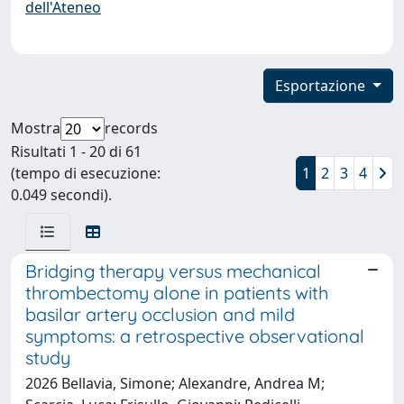
dell'Ateneo
Esportazione
Mostra
records
Risultati 1 - 20 di 61
(tempo di esecuzione:
1
2
3
4
0.049 secondi).
Bridging therapy versus mechanical
thrombectomy alone in patients with
basilar artery occlusion and mild
symptoms: a retrospective observational
study
2026 Bellavia, Simone; Alexandre, Andrea M;