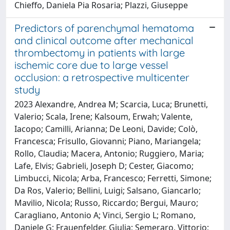
Chieffo, Daniela Pia Rosaria; Plazzi, Giuseppe
Predictors of parenchymal hematoma
and clinical outcome after mechanical
thrombectomy in patients with large
ischemic core due to large vessel
occlusion: a retrospective multicenter
study
2023 Alexandre, Andrea M; Scarcia, Luca; Brunetti,
Valerio; Scala, Irene; Kalsoum, Erwah; Valente,
Iacopo; Camilli, Arianna; De Leoni, Davide; Colò,
Francesca; Frisullo, Giovanni; Piano, Mariangela;
Rollo, Claudia; Macera, Antonio; Ruggiero, Maria;
Lafe, Elvis; Gabrieli, Joseph D; Cester, Giacomo;
Limbucci, Nicola; Arba, Francesco; Ferretti, Simone;
Da Ros, Valerio; Bellini, Luigi; Salsano, Giancarlo;
Mavilio, Nicola; Russo, Riccardo; Bergui, Mauro;
Caragliano, Antonio A; Vinci, Sergio L; Romano,
Daniele G; Frauenfelder, Giulia; Semeraro, Vittorio;