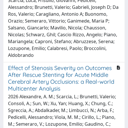
Scarcia, Luca; Frisullo, Giovanni; Pedicelli,
Alessandro; Brunetti, Valerio; Gabrieli, Joseph D; Da
Ros, Valerio; Caragliano, Antonio A; Buonomo,
Orazio; Semeraro, Vittorio; Ganimede, Maria P;
Salsano, Giancarlo; Mavilio, Nicola; Chausson,
Nicolas; Schwarz, Ghil; Cascio Rizzo, Angelo; Piano,
Mariangela; Caproni, Stefano; Abruzzese, Serena;
Lozupone, Emilio; Calabresi, Paolo; Broccolini,
Aldobrando
Effect of Stenosis Severity on Outcomes
After Rescue Stenting for Acute Middle
Cerebral Artery Occlusions: a Real-world
Multicenter Analysis
2026 Alexandre, A. M.; Scarcia, L.; Brunetti, Valerio;
Consoli, A.; Sun, W.; Xu, Yan; Huang, X.; Chung, C.;
Sgreccia, A.; Abdalkader, M.; Limbucci, N.; Arba, F.;
Pedicelli, Alessandro; Viola, M. M.; Cirillo, L.; Piano,
M.; Semeraro, V.; Lozupone, Emilio; Gaudino, C.;