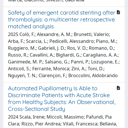
Safety of emergent carotid stenting after
thrombolysis: a multicenter retrospective
matched analysis
2025 Colò, F.; Alexandre, A. M.; Brunetti, Valerio;
Arba, F.; Scarcia, L.; Pedicelli, Alessandro; Piano, M.;
Ruggiero, M.; Gabrieli, J. D.; Ros, V. D.; Romano, D.;
Russo, R.; Cavallini, A.; Bigliardi, G.; Caragliano, A. A.;
Ganimede, M. P.; Salsano, G.; Panni, P.; Lozupone, E.;
Anticoli, S.; Ferrante, Monica; Zini, A.; Toni, D.;
Nguyen, T. N.; Clarençon, F.; Broccolini, Aldobrando
Automated Pupillometry Is Able to
Discriminate Patients with Acute Stroke
from Healthy Subjects: An Observational,
Cross-Sectional Study
2024 Scala, Irene; Miccoli, Massimo; Pafundi, Pia
Clara; Rizzo, Pier Andrea; Vitali, Francesca; Bellavia,