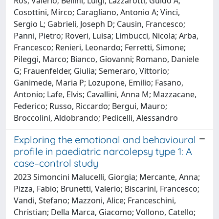
Ros, Valerio; Bellini, Luigi; Lazzarotti, Guido A;
Cosottini, Mirco; Caragliano, Antonio A; Vinci,
Sergio L; Gabrieli, Joseph D; Causin, Francesco;
Panni, Pietro; Roveri, Luisa; Limbucci, Nicola; Arba,
Francesco; Renieri, Leonardo; Ferretti, Simone;
Pileggi, Marco; Bianco, Giovanni; Romano, Daniele
G; Frauenfelder, Giulia; Semeraro, Vittorio;
Ganimede, Maria P; Lozupone, Emilio; Fasano,
Antonio; Lafe, Elvis; Cavallini, Anna M; Mazzacane,
Federico; Russo, Riccardo; Bergui, Mauro;
Broccolini, Aldobrando; Pedicelli, Alessandro
Exploring the emotional and behavioural
profile in paediatric narcolepsy type 1: A
case–control study
2023 Simoncini Malucelli, Giorgia; Mercante, Anna;
Pizza, Fabio; Brunetti, Valerio; Biscarini, Francesco;
Vandi, Stefano; Mazzoni, Alice; Franceschini,
Christian; Della Marca, Giacomo; Vollono, Catello;