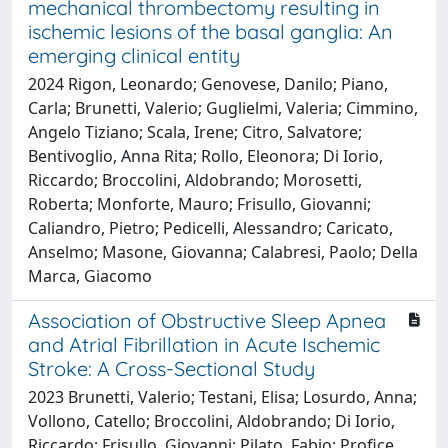
mechanical thrombectomy resulting in
ischemic lesions of the basal ganglia: An
emerging clinical entity
2024 Rigon, Leonardo; Genovese, Danilo; Piano,
Carla; Brunetti, Valerio; Guglielmi, Valeria; Cimmino,
Angelo Tiziano; Scala, Irene; Citro, Salvatore;
Bentivoglio, Anna Rita; Rollo, Eleonora; Di Iorio,
Riccardo; Broccolini, Aldobrando; Morosetti,
Roberta; Monforte, Mauro; Frisullo, Giovanni;
Caliandro, Pietro; Pedicelli, Alessandro; Caricato,
Anselmo; Masone, Giovanna; Calabresi, Paolo; Della
Marca, Giacomo
Association of Obstructive Sleep Apnea
and Atrial Fibrillation in Acute Ischemic
Stroke: A Cross-Sectional Study
2023 Brunetti, Valerio; Testani, Elisa; Losurdo, Anna;
Vollono, Catello; Broccolini, Aldobrando; Di Iorio,
Riccardo; Frisullo, Giovanni; Pilato, Fabio; Profice,