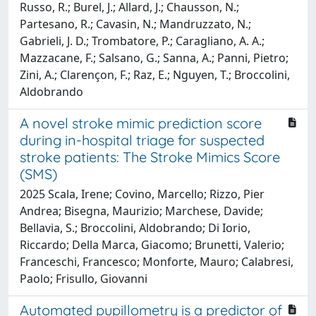
Russo, R.; Burel, J.; Allard, J.; Chausson, N.;
Partesano, R.; Cavasin, N.; Mandruzzato, N.;
Gabrieli, J. D.; Trombatore, P.; Caragliano, A. A.;
Mazzacane, F.; Salsano, G.; Sanna, A.; Panni, Pietro;
Zini, A.; Clarençon, F.; Raz, E.; Nguyen, T.; Broccolini,
Aldobrando
A novel stroke mimic prediction score
during in-hospital triage for suspected
stroke patients: The Stroke Mimics Score
(SMS)
2025 Scala, Irene; Covino, Marcello; Rizzo, Pier
Andrea; Bisegna, Maurizio; Marchese, Davide;
Bellavia, S.; Broccolini, Aldobrando; Di Iorio,
Riccardo; Della Marca, Giacomo; Brunetti, Valerio;
Franceschi, Francesco; Monforte, Mauro; Calabresi,
Paolo; Frisullo, Giovanni
Automated pupillometry is a predictor of