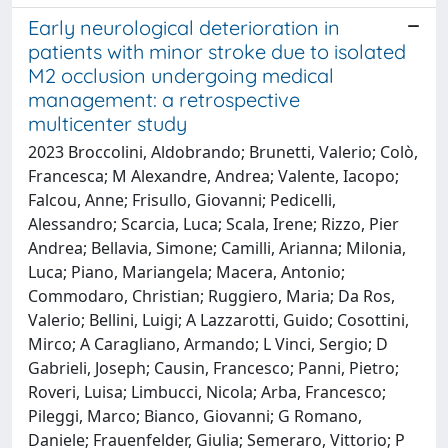
Early neurological deterioration in
patients with minor stroke due to isolated
M2 occlusion undergoing medical
management: a retrospective
multicenter study
2023 Broccolini, Aldobrando; Brunetti, Valerio; Colò,
Francesca; M Alexandre, Andrea; Valente, Iacopo;
Falcou, Anne; Frisullo, Giovanni; Pedicelli,
Alessandro; Scarcia, Luca; Scala, Irene; Rizzo, Pier
Andrea; Bellavia, Simone; Camilli, Arianna; Milonia,
Luca; Piano, Mariangela; Macera, Antonio;
Commodaro, Christian; Ruggiero, Maria; Da Ros,
Valerio; Bellini, Luigi; A Lazzarotti, Guido; Cosottini,
Mirco; A Caragliano, Armando; L Vinci, Sergio; D
Gabrieli, Joseph; Causin, Francesco; Panni, Pietro;
Roveri, Luisa; Limbucci, Nicola; Arba, Francesco;
Pileggi, Marco; Bianco, Giovanni; G Romano,
Daniele; Frauenfelder, Giulia; Semeraro, Vittorio; P