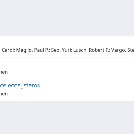
Carol; Maglio, Paul P.; Seo, Yuri; Lusch, Robert F.; Vargo, S
phen
rvice ecosystems
phen