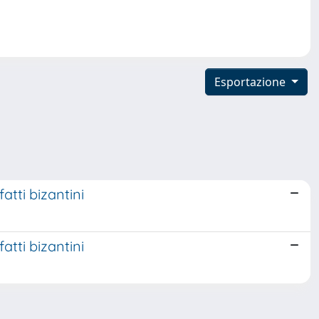
Esportazione
atti bizantini
atti bizantini