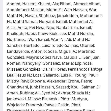
Ahmed, Hazem; Khaled, Ala; Elhadi, Ahmed; Alhadi,
Abdulmueti; Mazlan, Mohd Z.; Wan Hassan, Wan
Mohd N.; Hasan, Shahnaz; Jamaluddin, Muhamad F.
H.; Mohd Samat, Noryani; Ismail, Muhamad A.;
Alias, Anita; Pei Hwa, Ngu; Nahla Irtiza, Ismail;
Khalidah, Hapiz; Chew Kiok, Lee; Mohd Nordin,
Norbaniza; Wan Ismail, Wan N.; Ali, Mohd N.;
Sánchez-Hurtado, Luis; Toledo-Salinas, Otoniel;
Landaverde, Antonio; Sosa, Miguel A.; Martinez
Gonzalez, Mayra; Lopez Nava, Claudia L.; San Juan
Roman, Nandyelly; Gonzalez, Maria; Espinoza,
Missael; González, Daira; Flores, Fernando; Pantoja
Leal, Jesus N.; Loza Gallardo, Luis R.; Young, Paul;
Mistry, Ravi; Browne, Alexander; Crone, Petra;
Chandwani, Juhi; Hossein, Sazzad; Koul, Salman S.;
Aman, Rubina; Ali, Syed M.; Akhtar, Shazia N.;
Jankowski, Milosz; Bielanski, Piotr; Mudyna,
Wojciech; Franczyk, Pawel; Galkin, Piotr;
Skowronski, Lukasz; Gaszynski, Tomasz; Piegat,