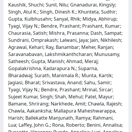
Kaushik, Shuchi; Sunil, Nilu; Gnanadurai, Kingsly;
Singh, Atul K.; Singh, Dinesh K.; Khunteta, Sudhir;
Gupta, Kulbhusahn; Sanyal, Rhik; Midya, Abhirup;
Tyagi, Vijay N.; Bendre, Prashant; Prashant, Kumar;
Chaurasia, Satish; Mishra, Prasanna; Dash, Sampat;
Sundrani, Omprakash; Lalwani, Jaya; Jain, Nikhilesh;
Agrawal, Kehari; Ray, Banambar; Meher, Ranjan;
Saravanabavan, Lakshmikanthcharan; Munusamy,
Satheesh; Gupta, Manish; Ahmad, Meraj;
Gopalakrishna, Kadarapura N.; Suparna,
Bharadwaj; Surath, Manimala R.; Munta, Kartik;
Jagiasi, Bharat; Srivastava, Anand; Sahu, Samir;
Tyagi, Vijay N.; Bendre, Prashant; Mrinal, Sircar;
Sujeet Kumar, Singh; Shah, Mehul; Patel, Mayur;
Bamane, Shrirang; Narkhede, Amit; Chawla, Rajesh;
Chawla, Aakanksha; Mallapura Maheshwarappa,
Harish; Ballekatte Manjunath, Ramya; Rahmani,
Lua; Laffey, John G.; Rona, Roberto; Benini, Annalisa;
Russotto, Vincenzo; Rundo, Annalisa; Luzi, Annalisa;