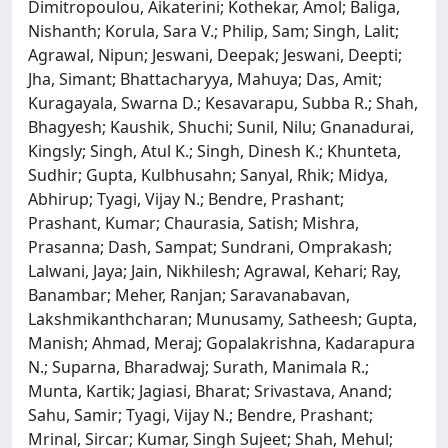
Dimitropoulou, Aikaterini; Kothekar, Amol; Baliga,
Nishanth; Korula, Sara V.; Philip, Sam; Singh, Lalit;
Agrawal, Nipun; Jeswani, Deepak; Jeswani, Deepti;
Jha, Simant; Bhattacharyya, Mahuya; Das, Amit;
Kuragayala, Swarna D.; Kesavarapu, Subba R.; Shah,
Bhagyesh; Kaushik, Shuchi; Sunil, Nilu; Gnanadurai,
Kingsly; Singh, Atul K.; Singh, Dinesh K.; Khunteta,
Sudhir; Gupta, Kulbhusahn; Sanyal, Rhik; Midya,
Abhirup; Tyagi, Vijay N.; Bendre, Prashant;
Prashant, Kumar; Chaurasia, Satish; Mishra,
Prasanna; Dash, Sampat; Sundrani, Omprakash;
Lalwani, Jaya; Jain, Nikhilesh; Agrawal, Kehari; Ray,
Banambar; Meher, Ranjan; Saravanabavan,
Lakshmikanthcharan; Munusamy, Satheesh; Gupta,
Manish; Ahmad, Meraj; Gopalakrishna, Kadarapura
N.; Suparna, Bharadwaj; Surath, Manimala R.;
Munta, Kartik; Jagiasi, Bharat; Srivastava, Anand;
Sahu, Samir; Tyagi, Vijay N.; Bendre, Prashant;
Mrinal, Sircar; Kumar, Singh Sujeet; Shah, Mehul;