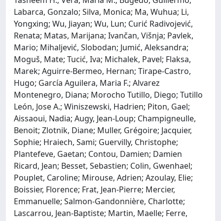
Labarca, Gonzalo; Silva, Monica; Ma, Wuhua; Li,
Yongxing; Wu, Jiayan; Wu, Lun; Curić Radivojević,
Renata; Matas, Marijana; Ivančan, Višnja; Pavlek,
Mario; Mihaljević, Slobodan; Jumić, Aleksandra;
Moguš, Mate; Tucić, Iva; Michalek, Pavel; Flaksa,
Marek; Aguirre-Bermeo, Hernan; Tirape-Castro,
Hugo; García Aguilera, Maria F.; Alvarez
Montenegro, Diana; Morocho Tutillo, Diego; Tutillo
León, Jose A.; Winiszewski, Hadrien; Piton, Gael;
Aissaoui, Nadia; Augy, Jean-Loup; Champigneulle,
Benoit; Zlotnik, Diane; Muller, Grégoire; Jacquier,
Sophie; Hraiech, Sami; Guervilly, Christophe;
Plantefeve, Gaetan; Contou, Damien; Damien
Ricard, Jean; Besset, Sebastien; Colin, Gwenhael;
Pouplet, Caroline; Mirouse, Adrien; Azoulay, Elie;
Boissier, Florence; Frat, Jean-Pierre; Mercier,
Emmanuelle; Salmon-Gandonnière, Charlotte;
Lascarrou, Jean-Baptiste; Martin, Maelle; Ferre,