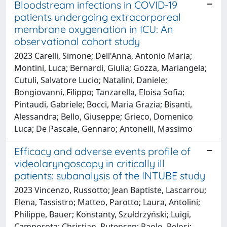
Bloodstream infections in COVID-19
patients undergoing extracorporeal
membrane oxygenation in ICU: An
observational cohort study
2023 Carelli, Simone; Dell'Anna, Antonio Maria;
Montini, Luca; Bernardi, Giulia; Gozza, Mariangela;
Cutuli, Salvatore Lucio; Natalini, Daniele;
Bongiovanni, Filippo; Tanzarella, Eloisa Sofia;
Pintaudi, Gabriele; Bocci, Maria Grazia; Bisanti,
Alessandra; Bello, Giuseppe; Grieco, Domenico
Luca; De Pascale, Gennaro; Antonelli, Massimo
Efficacy and adverse events profile of
videolaryngoscopy in critically ill
patients: subanalysis of the INTUBE study
2023 Vincenzo, Russotto; Jean Baptiste, Lascarrou;
Elena, Tassistro; Matteo, Parotto; Laura, Antolini;
Philippe, Bauer; Konstanty, Szułdrzyński; Luigi,
Camporota; Christian, Putensen; Paolo, Pelosi;