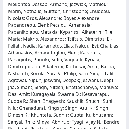
Mekontso Dessap, Armand; Jozwiak, Mathieu;
Marin, Nathalie; Guitton, Christophe; Chudeau,
Nicolas; Gros, Alexandre; Boyer, Alexandre;
Papandreou, Eleni; Petsiou, Athanasia;
Papanikolaou, Metaxia; Kyparissi, Aikaterini; Tileli,
Maria; Makris, Alexandros; Tsiftsis, Dimitrios; El-
Fellah, Nadia; Karametos, Ilias; Nakou, Evi; Chalkias,
Athanasios; Arnaoutoglou, Eleni; Katsoulis,
Panagiotis; Pouriki, Sofia; Vagdatli, Kyriaki;
Dimitropoulou, Aikaterini; Kothekar, Amol; Baliga,
Nishanth; Korula, Sara V.; Philip, Sam; Singh, Lalit;
Agrawal, Nipun; Jeswani, Deepak; Jeswani, Deepti;
Jha, Simant; Singh, Nitesh; Bhattacharyya, Mahuya;
Das, Amit; Kuragayala, Swarna D.; Kesavarapu,
Subba R.; Shah, Bhagyesh; Kaushik, Shuchi; Sunil,
Nilu; Gnanadurai, Kingsly; Singh, Atul K.; Singh,
Dinesh K.; Khunteta, Sudhir; Gupta, Kulbhusahn;
Sanyal, Rhik; Midya, Abhirup; Tyagi, Vijay N.; Bendre,
Prashant; Prashant, Kumar; Chaurasia, Satish;