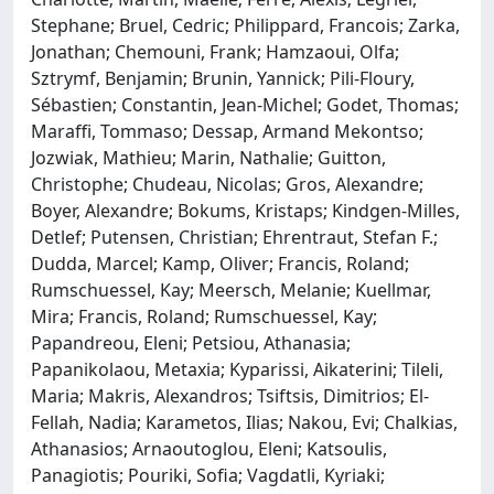
Stephane; Bruel, Cedric; Philippard, Francois; Zarka,
Jonathan; Chemouni, Frank; Hamzaoui, Olfa;
Sztrymf, Benjamin; Brunin, Yannick; Pili-Floury,
Sébastien; Constantin, Jean-Michel; Godet, Thomas;
Maraffi, Tommaso; Dessap, Armand Mekontso;
Jozwiak, Mathieu; Marin, Nathalie; Guitton,
Christophe; Chudeau, Nicolas; Gros, Alexandre;
Boyer, Alexandre; Bokums, Kristaps; Kindgen-Milles,
Detlef; Putensen, Christian; Ehrentraut, Stefan F.;
Dudda, Marcel; Kamp, Oliver; Francis, Roland;
Rumschuessel, Kay; Meersch, Melanie; Kuellmar,
Mira; Francis, Roland; Rumschuessel, Kay;
Papandreou, Eleni; Petsiou, Athanasia;
Papanikolaou, Metaxia; Kyparissi, Aikaterini; Tileli,
Maria; Makris, Alexandros; Tsiftsis, Dimitrios; El-
Fellah, Nadia; Karametos, Ilias; Nakou, Evi; Chalkias,
Athanasios; Arnaoutoglou, Eleni; Katsoulis,
Panagiotis; Pouriki, Sofia; Vagdatli, Kyriaki;