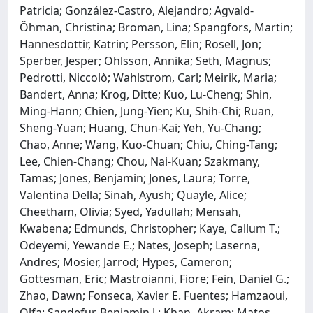
Patricia; González-Castro, Alejandro; Agvald-
Öhman, Christina; Broman, Lina; Spangfors, Martin;
Hannesdottir, Katrin; Persson, Elin; Rosell, Jon;
Sperber, Jesper; Ohlsson, Annika; Seth, Magnus;
Pedrotti, Niccolò; Wahlstrom, Carl; Meirik, Maria;
Bandert, Anna; Krog, Ditte; Kuo, Lu-Cheng; Shin,
Ming-Hann; Chien, Jung-Yien; Ku, Shih-Chi; Ruan,
Sheng-Yuan; Huang, Chun-Kai; Yeh, Yu-Chang;
Chao, Anne; Wang, Kuo-Chuan; Chiu, Ching-Tang;
Lee, Chien-Chang; Chou, Nai-Kuan; Szakmany,
Tamas; Jones, Benjamin; Jones, Laura; Torre,
Valentina Della; Sinah, Ayush; Quayle, Alice;
Cheetham, Olivia; Syed, Yadullah; Mensah,
Kwabena; Edmunds, Christopher; Kaye, Callum T.;
Odeyemi, Yewande E.; Nates, Joseph; Laserna,
Andres; Mosier, Jarrod; Hypes, Cameron;
Gottesman, Eric; Mastroianni, Fiore; Fein, Daniel G.;
Zhao, Dawn; Fonseca, Xavier E. Fuentes; Hamzaoui,
Olfa; Sandefur, Benjamin J.; Khan, Akram; Matos,