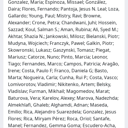
Gonzalez, Maria; Espinoza, Missael; González,
Daira; Flores, Fernando; Pantoja, Jesus N. Leal; Loza,
Gallardo; Young, Paul; Mistry, Ravi; Browne,
Alexander; Crone, Petra; Chandwani, Juhi; Hossein,
Sazzad; Koul, Salman S.; Aman, Rubina; Ali, Syed M.;
Akhtar, Shazia N.; Jankowski, Milosz; Bielanski, Piotr;
Mudyna, Wojciech; Franczyk, Pawel; Galkin, Piotr;
Skowronski, Lukasz; Gaszynski, Tomasz; Piegat,
Mariusz; Catorze, Nuno; Pinto, Marcia; Leonor,
Tiago; Fernandes, Marco; Campos, Patricia; Aragão,
Irene; Costa, Paulo F; Franco, Daniela G; Basto,
Marta; Nogueira, Carla; Cunha, Rui P.; Costa, Vasco;
Lomivorotov, Vladimir; Nikitenko, Artem; Belsky,
Vladislav; Furman, Mikhail; Magomedov, Marat;
Baturova, Vera; Karelov, Alexey; Marova, Nadezhda;
Almekhlafi, Ghaleb; Alghamdi, Adnan; Maseda,
Emilio; Rica, Alejandro Suarezdela; Gonzalez, Jesus
Flores; Rica, Miryam Pérez; Roca, Oriol; Santafe,
Manel; Fernandez, Gemma Goma; Escudero-Acha,