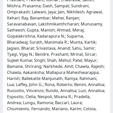
Mishra, Prasanna; Dash, Sampat; Sundrani,
Omprakash; Lalwani, Jaya; Jain, Nikhilesh; Agrawal,
Kehari; Ray, Banambar; Meher, Ranjan;
Saravanabavan, Lakshmikanthcharan; Munusamy,
Satheesh; Gupta, Manish; Ahmad, Meraj;
Gopalakrishna, Kadarapura N.; Suparna,
Bharadwaj; Surath, Manimala R.; Munta, Kartik;
Jagiasi, Bharat; Srivastava, Anand; Sahu, Samir;
Tyagi, Vijay N.; Bendre, Prashant; Mrinal, Sircar;
Sujeet Kumar, Singh; Shah, Mehul; Patel, Mayur;
Bamane, Shrirang; Narkhede, Amit; Chawla, Rajesh;
Chawla, Aakanksha; Mallapura Maheshwarappa,
Harish; Ballekatte Manjunath, Ramya; Rahmani,
Lua; Laffey, John G.; Rona, Roberto; Benini, Annalisa;
Russotto, Vincenzo; Rundo, Annalisa; Luzi, Annalisa;
Esposito, Clelia; Nespoli, Moana R.; Pradella,
Andrea; Lungu, Ramona; Baccari, Laura;
Chiumiento, Fernando; Mariano, Karim; Cotoia,