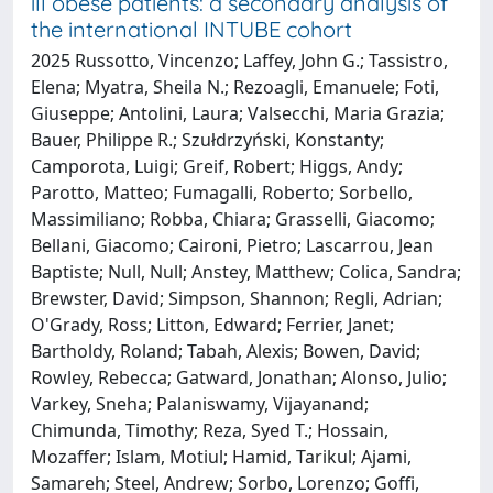
ill obese patients: a secondary analysis of
the international INTUBE cohort
2025 Russotto, Vincenzo; Laffey, John G.; Tassistro,
Elena; Myatra, Sheila N.; Rezoagli, Emanuele; Foti,
Giuseppe; Antolini, Laura; Valsecchi, Maria Grazia;
Bauer, Philippe R.; Szułdrzyński, Konstanty;
Camporota, Luigi; Greif, Robert; Higgs, Andy;
Parotto, Matteo; Fumagalli, Roberto; Sorbello,
Massimiliano; Robba, Chiara; Grasselli, Giacomo;
Bellani, Giacomo; Caironi, Pietro; Lascarrou, Jean
Baptiste; Null, Null; Anstey, Matthew; Colica, Sandra;
Brewster, David; Simpson, Shannon; Regli, Adrian;
O'Grady, Ross; Litton, Edward; Ferrier, Janet;
Bartholdy, Roland; Tabah, Alexis; Bowen, David;
Rowley, Rebecca; Gatward, Jonathan; Alonso, Julio;
Varkey, Sneha; Palaniswamy, Vijayanand;
Chimunda, Timothy; Reza, Syed T.; Hossain,
Mozaffer; Islam, Motiul; Hamid, Tarikul; Ajami,
Samareh; Steel, Andrew; Sorbo, Lorenzo; Goffi,