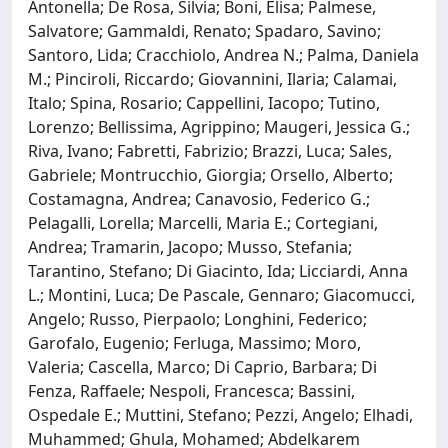
Antonella; De Rosa, Silvia; Boni, Elisa; Palmese,
Salvatore; Gammaldi, Renato; Spadaro, Savino;
Santoro, Lida; Cracchiolo, Andrea N.; Palma, Daniela
M.; Pinciroli, Riccardo; Giovannini, Ilaria; Calamai,
Italo; Spina, Rosario; Cappellini, Iacopo; Tutino,
Lorenzo; Bellissima, Agrippino; Maugeri, Jessica G.;
Riva, Ivano; Fabretti, Fabrizio; Brazzi, Luca; Sales,
Gabriele; Montrucchio, Giorgia; Orsello, Alberto;
Costamagna, Andrea; Canavosio, Federico G.;
Pelagalli, Lorella; Marcelli, Maria E.; Cortegiani,
Andrea; Tramarin, Jacopo; Musso, Stefania;
Tarantino, Stefano; Di Giacinto, Ida; Licciardi, Anna
L.; Montini, Luca; De Pascale, Gennaro; Giacomucci,
Angelo; Russo, Pierpaolo; Longhini, Federico;
Garofalo, Eugenio; Ferluga, Massimo; Moro,
Valeria; Cascella, Marco; Di Caprio, Barbara; Di
Fenza, Raffaele; Nespoli, Francesca; Bassini,
Ospedale E.; Muttini, Stefano; Pezzi, Angelo; Elhadi,
Muhammed; Ghula, Mohamed; Abdelkarem