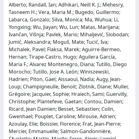
Alberto; Randall, Ian; Adhikari, Neill K. J.; Mehesry,
Tasneem H.; Vera, Maria M.; Bugedo, Guillermo;
Labarca, Gonzalo; Silva, Monica; Ma, Wuhua; Li,
Yongxing; Wu, Jiayan; Wu, Lun; Matas, Marijana;
Ivančan, Višnja; Pavlek, Mario; Mihaljević, Slobodan;
Jumić, Aleksandra; Moguš, Mate; Tucić, Iva;
Michalek, Pavel; Flaksa, Marek; Aguirre-Bermeo,
Hernan; Tirape-Castro, Hugo; Aguilera García,
Maria F.; Alvarez Montenegro, Diana; Tutillo, Diego
Morocho; Tutillo, Jose A. León; Winiszewski,
Hadrien; Piton, Gael; Aissaoui, Nadia; Augy, Jean-
Loup; Champigneulle, Benoit; Zlotnik, Diane; Muller,
Grégoire; Jacquier, Sophie; Hraiech, Sami; Guervilly,
Christophe; Plantefeve, Gaetan; Contou, Damien;
Ricard, Jean Damien; Besset, Sebastien; Colin,
Gwenhael; Pouplet, Caroline; Mirouse, Adrien;
Azoulay, Elie; Boissier, Florence; Frat, Jean-Pierre;
Mercier, Emmanuelle; Salmon-Gandonnière,
Charlotte; Martin, Maelle; Ferre, Alexis; Legriel,