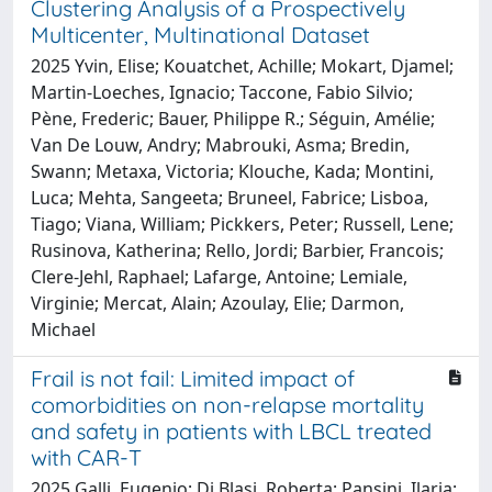
Clustering Analysis of a Prospectively
Multicenter, Multinational Dataset
2025 Yvin, Elise; Kouatchet, Achille; Mokart, Djamel;
Martin-Loeches, Ignacio; Taccone, Fabio Silvio;
Pène, Frederic; Bauer, Philippe R.; Séguin, Amélie;
Van De Louw, Andry; Mabrouki, Asma; Bredin,
Swann; Metaxa, Victoria; Klouche, Kada; Montini,
Luca; Mehta, Sangeeta; Bruneel, Fabrice; Lisboa,
Tiago; Viana, William; Pickkers, Peter; Russell, Lene;
Rusinova, Katherina; Rello, Jordi; Barbier, Francois;
Clere-Jehl, Raphael; Lafarge, Antoine; Lemiale,
Virginie; Mercat, Alain; Azoulay, Elie; Darmon,
Michael
Frail is not fail: Limited impact of
comorbidities on non-relapse mortality
and safety in patients with LBCL treated
with CAR-T
2025 Galli, Eugenio; Di Blasi, Roberta; Pansini, Ilaria;