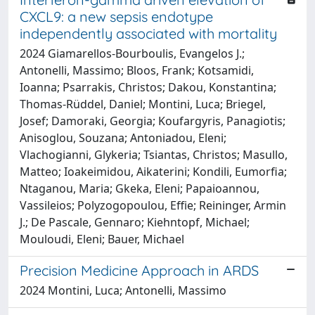
CXCL9: a new sepsis endotype
independently associated with mortality
2024 Giamarellos-Bourboulis, Evangelos J.;
Antonelli, Massimo; Bloos, Frank; Kotsamidi,
Ioanna; Psarrakis, Christos; Dakou, Konstantina;
Thomas-Rüddel, Daniel; Montini, Luca; Briegel,
Josef; Damoraki, Georgia; Koufargyris, Panagiotis;
Anisoglou, Souzana; Antoniadou, Eleni;
Vlachogianni, Glykeria; Tsiantas, Christos; Masullo,
Matteo; Ioakeimidou, Aikaterini; Kondili, Eumorfia;
Ntaganou, Maria; Gkeka, Eleni; Papaioannou,
Vassileios; Polyzogopoulou, Effie; Reininger, Armin
J.; De Pascale, Gennaro; Kiehntopf, Michael;
Mouloudi, Eleni; Bauer, Michael
Precision Medicine Approach in ARDS
2024 Montini, Luca; Antonelli, Massimo