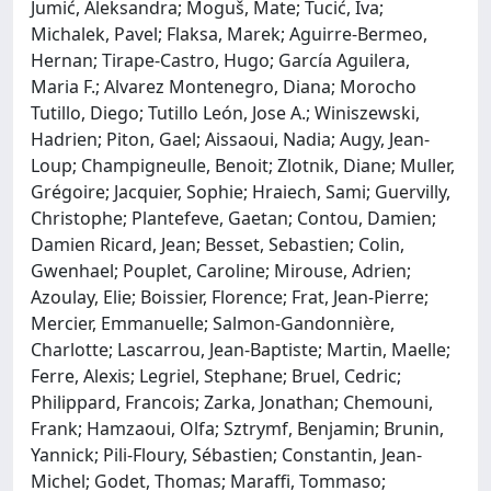
Jumić, Aleksandra; Moguš, Mate; Tucić, Iva;
Michalek, Pavel; Flaksa, Marek; Aguirre-Bermeo,
Hernan; Tirape-Castro, Hugo; García Aguilera,
Maria F.; Alvarez Montenegro, Diana; Morocho
Tutillo, Diego; Tutillo León, Jose A.; Winiszewski,
Hadrien; Piton, Gael; Aissaoui, Nadia; Augy, Jean-
Loup; Champigneulle, Benoit; Zlotnik, Diane; Muller,
Grégoire; Jacquier, Sophie; Hraiech, Sami; Guervilly,
Christophe; Plantefeve, Gaetan; Contou, Damien;
Damien Ricard, Jean; Besset, Sebastien; Colin,
Gwenhael; Pouplet, Caroline; Mirouse, Adrien;
Azoulay, Elie; Boissier, Florence; Frat, Jean-Pierre;
Mercier, Emmanuelle; Salmon-Gandonnière,
Charlotte; Lascarrou, Jean-Baptiste; Martin, Maelle;
Ferre, Alexis; Legriel, Stephane; Bruel, Cedric;
Philippard, Francois; Zarka, Jonathan; Chemouni,
Frank; Hamzaoui, Olfa; Sztrymf, Benjamin; Brunin,
Yannick; Pili-Floury, Sébastien; Constantin, Jean-
Michel; Godet, Thomas; Maraffi, Tommaso;