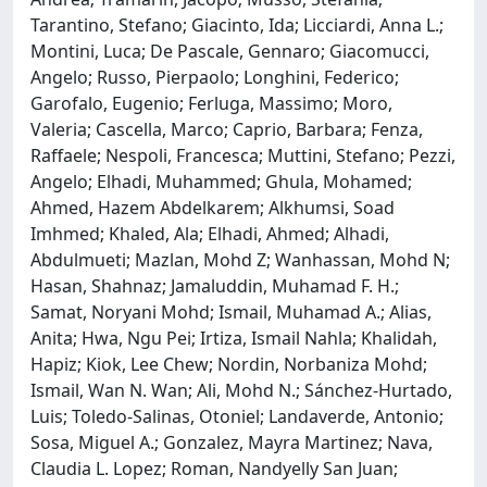
Tarantino, Stefano; Giacinto, Ida; Licciardi, Anna L.;
Montini, Luca; De Pascale, Gennaro; Giacomucci,
Angelo; Russo, Pierpaolo; Longhini, Federico;
Garofalo, Eugenio; Ferluga, Massimo; Moro,
Valeria; Cascella, Marco; Caprio, Barbara; Fenza,
Raffaele; Nespoli, Francesca; Muttini, Stefano; Pezzi,
Angelo; Elhadi, Muhammed; Ghula, Mohamed;
Ahmed, Hazem Abdelkarem; Alkhumsi, Soad
Imhmed; Khaled, Ala; Elhadi, Ahmed; Alhadi,
Abdulmueti; Mazlan, Mohd Z; Wanhassan, Mohd N;
Hasan, Shahnaz; Jamaluddin, Muhamad F. H.;
Samat, Noryani Mohd; Ismail, Muhamad A.; Alias,
Anita; Hwa, Ngu Pei; Irtiza, Ismail Nahla; Khalidah,
Hapiz; Kiok, Lee Chew; Nordin, Norbaniza Mohd;
Ismail, Wan N. Wan; Ali, Mohd N.; Sánchez-Hurtado,
Luis; Toledo-Salinas, Otoniel; Landaverde, Antonio;
Sosa, Miguel A.; Gonzalez, Mayra Martinez; Nava,
Claudia L. Lopez; Roman, Nandyelly San Juan;