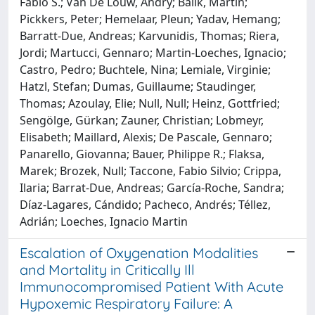
Fabio S.; Van De Louw, Andry; Balik, Martin;
Pickkers, Peter; Hemelaar, Pleun; Yadav, Hemang;
Barratt-Due, Andreas; Karvunidis, Thomas; Riera,
Jordi; Martucci, Gennaro; Martin-Loeches, Ignacio;
Castro, Pedro; Buchtele, Nina; Lemiale, Virginie;
Hatzl, Stefan; Dumas, Guillaume; Staudinger,
Thomas; Azoulay, Elie; Null, Null; Heinz, Gottfried;
Sengölge, Gürkan; Zauner, Christian; Lobmeyr,
Elisabeth; Maillard, Alexis; De Pascale, Gennaro;
Panarello, Giovanna; Bauer, Philippe R.; Flaksa,
Marek; Brozek, Null; Taccone, Fabio Silvio; Crippa,
Ilaria; Barrat-Due, Andreas; García-Roche, Sandra;
Díaz-Lagares, Cándido; Pacheco, Andrés; Téllez,
Adrián; Loeches, Ignacio Martin
Escalation of Oxygenation Modalities
and Mortality in Critically Ill
Immunocompromised Patient With Acute
Hypoxemic Respiratory Failure: A