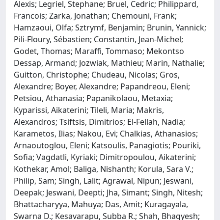
Alexis; Legriel, Stephane; Bruel, Cedric; Philippard,
Francois; Zarka, Jonathan; Chemouni, Frank;
Hamzaoui, Olfa; Sztrymf, Benjamin; Brunin, Yannick;
Pili-Floury, Sébastien; Constantin, Jean-Michel;
Godet, Thomas; Maraffi, Tommaso; Mekontso
Dessap, Armand; Jozwiak, Mathieu; Marin, Nathalie;
Guitton, Christophe; Chudeau, Nicolas; Gros,
Alexandre; Boyer, Alexandre; Papandreou, Eleni;
Petsiou, Athanasia; Papanikolaou, Metaxia;
Kyparissi, Aikaterini; Tileli, Maria; Makris,
Alexandros; Tsiftsis, Dimitrios; El-Fellah, Nadia;
Karametos, Ilias; Nakou, Evi; Chalkias, Athanasios;
Arnaoutoglou, Eleni; Katsoulis, Panagiotis; Pouriki,
Sofia; Vagdatli, Kyriaki; Dimitropoulou, Aikaterini;
Kothekar, Amol; Baliga, Nishanth; Korula, Sara V.;
Philip, Sam; Singh, Lalit; Agrawal, Nipun; Jeswani,
Deepak; Jeswani, Deepti; Jha, Simant; Singh, Nitesh;
Bhattacharyya, Mahuya; Das, Amit; Kuragayala,
Swarna D.; Kesavarapu, Subba R.; Shah, Bhagyesh;