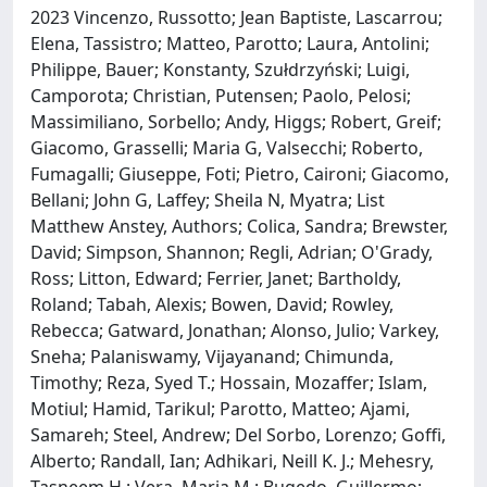
2023 Vincenzo, Russotto; Jean Baptiste, Lascarrou;
Elena, Tassistro; Matteo, Parotto; Laura, Antolini;
Philippe, Bauer; Konstanty, Szułdrzyński; Luigi,
Camporota; Christian, Putensen; Paolo, Pelosi;
Massimiliano, Sorbello; Andy, Higgs; Robert, Greif;
Giacomo, Grasselli; Maria G, Valsecchi; Roberto,
Fumagalli; Giuseppe, Foti; Pietro, Caironi; Giacomo,
Bellani; John G, Laffey; Sheila N, Myatra; List
Matthew Anstey, Authors; Colica, Sandra; Brewster,
David; Simpson, Shannon; Regli, Adrian; O'Grady,
Ross; Litton, Edward; Ferrier, Janet; Bartholdy,
Roland; Tabah, Alexis; Bowen, David; Rowley,
Rebecca; Gatward, Jonathan; Alonso, Julio; Varkey,
Sneha; Palaniswamy, Vijayanand; Chimunda,
Timothy; Reza, Syed T.; Hossain, Mozaffer; Islam,
Motiul; Hamid, Tarikul; Parotto, Matteo; Ajami,
Samareh; Steel, Andrew; Del Sorbo, Lorenzo; Goffi,
Alberto; Randall, Ian; Adhikari, Neill K. J.; Mehesry,
Tasneem H.; Vera, Maria M.; Bugedo, Guillermo;