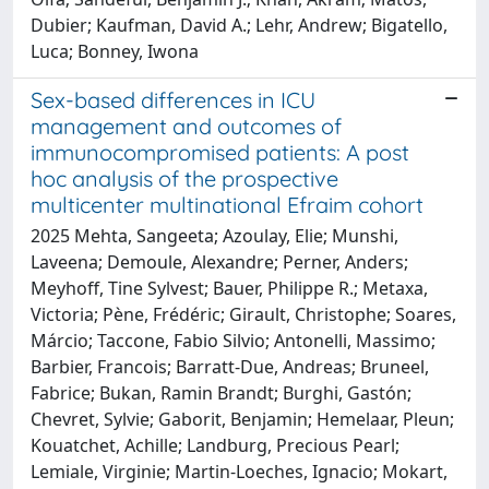
Dubier; Kaufman, David A.; Lehr, Andrew; Bigatello,
Luca; Bonney, Iwona
Sex-based differences in ICU
management and outcomes of
immunocompromised patients: A post
hoc analysis of the prospective
multicenter multinational Efraim cohort
2025 Mehta, Sangeeta; Azoulay, Elie; Munshi,
Laveena; Demoule, Alexandre; Perner, Anders;
Meyhoff, Tine Sylvest; Bauer, Philippe R.; Metaxa,
Victoria; Pène, Frédéric; Girault, Christophe; Soares,
Márcio; Taccone, Fabio Silvio; Antonelli, Massimo;
Barbier, Francois; Barratt-Due, Andreas; Bruneel,
Fabrice; Bukan, Ramin Brandt; Burghi, Gastón;
Chevret, Sylvie; Gaborit, Benjamin; Hemelaar, Pleun;
Kouatchet, Achille; Landburg, Precious Pearl;
Lemiale, Virginie; Martin-Loeches, Ignacio; Mokart,