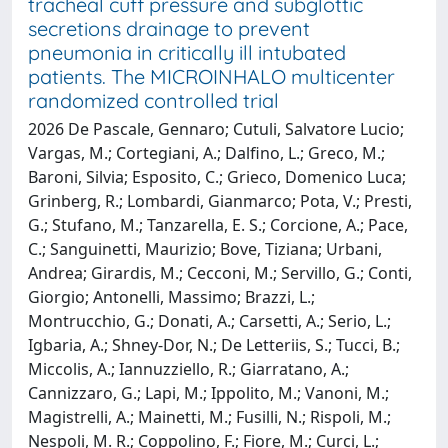
tracheal cuff pressure and subglottic
secretions drainage to prevent
pneumonia in critically ill intubated
patients. The MICROINHALO multicenter
randomized controlled trial
2026 De Pascale, Gennaro; Cutuli, Salvatore Lucio;
Vargas, M.; Cortegiani, A.; Dalfino, L.; Greco, M.;
Baroni, Silvia; Esposito, C.; Grieco, Domenico Luca;
Grinberg, R.; Lombardi, Gianmarco; Pota, V.; Presti,
G.; Stufano, M.; Tanzarella, E. S.; Corcione, A.; Pace,
C.; Sanguinetti, Maurizio; Bove, Tiziana; Urbani,
Andrea; Girardis, M.; Cecconi, M.; Servillo, G.; Conti,
Giorgio; Antonelli, Massimo; Brazzi, L.;
Montrucchio, G.; Donati, A.; Carsetti, A.; Serio, L.;
Igbaria, A.; Shney-Dor, N.; De Letteriis, S.; Tucci, B.;
Miccolis, A.; Iannuzziello, R.; Giarratano, A.;
Cannizzaro, G.; Lapi, M.; Ippolito, M.; Vanoni, M.;
Magistrelli, A.; Mainetti, M.; Fusilli, N.; Rispoli, M.;
Nespoli, M. R.; Coppolino, F.; Fiore, M.; Curci, L.;