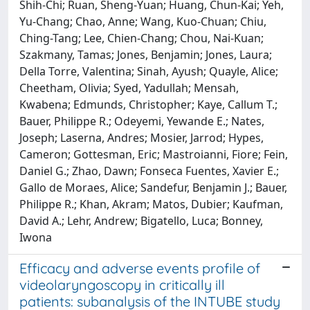
Shih-Chi; Ruan, Sheng-Yuan; Huang, Chun-Kai; Yeh,
Yu-Chang; Chao, Anne; Wang, Kuo-Chuan; Chiu,
Ching-Tang; Lee, Chien-Chang; Chou, Nai-Kuan;
Szakmany, Tamas; Jones, Benjamin; Jones, Laura;
Della Torre, Valentina; Sinah, Ayush; Quayle, Alice;
Cheetham, Olivia; Syed, Yadullah; Mensah,
Kwabena; Edmunds, Christopher; Kaye, Callum T.;
Bauer, Philippe R.; Odeyemi, Yewande E.; Nates,
Joseph; Laserna, Andres; Mosier, Jarrod; Hypes,
Cameron; Gottesman, Eric; Mastroianni, Fiore; Fein,
Daniel G.; Zhao, Dawn; Fonseca Fuentes, Xavier E.;
Gallo de Moraes, Alice; Sandefur, Benjamin J.; Bauer,
Philippe R.; Khan, Akram; Matos, Dubier; Kaufman,
David A.; Lehr, Andrew; Bigatello, Luca; Bonney,
Iwona
Efficacy and adverse events profile of
videolaryngoscopy in critically ill
patients: subanalysis of the INTUBE study