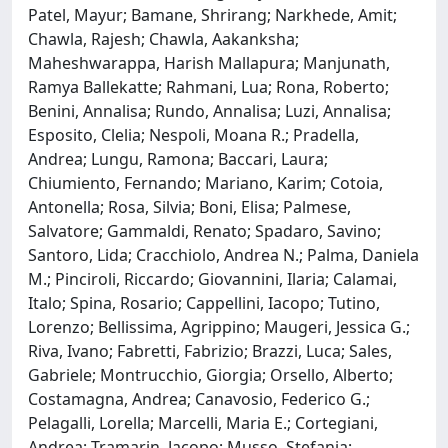
Patel, Mayur; Bamane, Shrirang; Narkhede, Amit;
Chawla, Rajesh; Chawla, Aakanksha;
Maheshwarappa, Harish Mallapura; Manjunath,
Ramya Ballekatte; Rahmani, Lua; Rona, Roberto;
Benini, Annalisa; Rundo, Annalisa; Luzi, Annalisa;
Esposito, Clelia; Nespoli, Moana R.; Pradella,
Andrea; Lungu, Ramona; Baccari, Laura;
Chiumiento, Fernando; Mariano, Karim; Cotoia,
Antonella; Rosa, Silvia; Boni, Elisa; Palmese,
Salvatore; Gammaldi, Renato; Spadaro, Savino;
Santoro, Lida; Cracchiolo, Andrea N.; Palma, Daniela
M.; Pinciroli, Riccardo; Giovannini, Ilaria; Calamai,
Italo; Spina, Rosario; Cappellini, Iacopo; Tutino,
Lorenzo; Bellissima, Agrippino; Maugeri, Jessica G.;
Riva, Ivano; Fabretti, Fabrizio; Brazzi, Luca; Sales,
Gabriele; Montrucchio, Giorgia; Orsello, Alberto;
Costamagna, Andrea; Canavosio, Federico G.;
Pelagalli, Lorella; Marcelli, Maria E.; Cortegiani,
Andrea; Tramarin, Jacopo; Musso, Stefania;