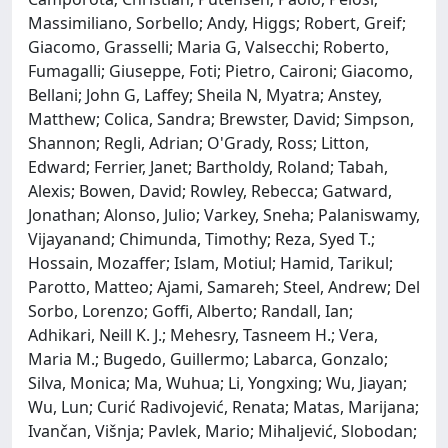
Massimiliano, Sorbello; Andy, Higgs; Robert, Greif;
Giacomo, Grasselli; Maria G, Valsecchi; Roberto,
Fumagalli; Giuseppe, Foti; Pietro, Caironi; Giacomo,
Bellani; John G, Laffey; Sheila N, Myatra; Anstey,
Matthew; Colica, Sandra; Brewster, David; Simpson,
Shannon; Regli, Adrian; O'Grady, Ross; Litton,
Edward; Ferrier, Janet; Bartholdy, Roland; Tabah,
Alexis; Bowen, David; Rowley, Rebecca; Gatward,
Jonathan; Alonso, Julio; Varkey, Sneha; Palaniswamy,
Vijayanand; Chimunda, Timothy; Reza, Syed T.;
Hossain, Mozaffer; Islam, Motiul; Hamid, Tarikul;
Parotto, Matteo; Ajami, Samareh; Steel, Andrew; Del
Sorbo, Lorenzo; Goffi, Alberto; Randall, Ian;
Adhikari, Neill K. J.; Mehesry, Tasneem H.; Vera,
Maria M.; Bugedo, Guillermo; Labarca, Gonzalo;
Silva, Monica; Ma, Wuhua; Li, Yongxing; Wu, Jiayan;
Wu, Lun; Curić Radivojević, Renata; Matas, Marijana;
Ivančan, Višnja; Pavlek, Mario; Mihaljević, Slobodan;