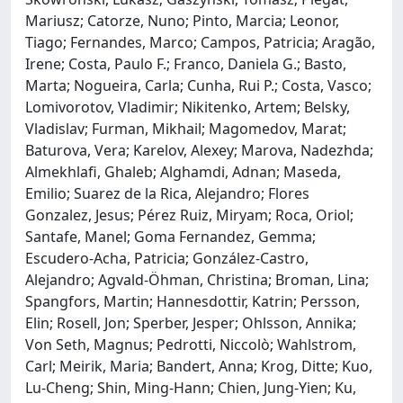
Mariusz; Catorze, Nuno; Pinto, Marcia; Leonor,
Tiago; Fernandes, Marco; Campos, Patricia; Aragão,
Irene; Costa, Paulo F.; Franco, Daniela G.; Basto,
Marta; Nogueira, Carla; Cunha, Rui P.; Costa, Vasco;
Lomivorotov, Vladimir; Nikitenko, Artem; Belsky,
Vladislav; Furman, Mikhail; Magomedov, Marat;
Baturova, Vera; Karelov, Alexey; Marova, Nadezhda;
Almekhlafi, Ghaleb; Alghamdi, Adnan; Maseda,
Emilio; Suarez de la Rica, Alejandro; Flores
Gonzalez, Jesus; Pérez Ruiz, Miryam; Roca, Oriol;
Santafe, Manel; Goma Fernandez, Gemma;
Escudero-Acha, Patricia; González-Castro,
Alejandro; Agvald-Öhman, Christina; Broman, Lina;
Spangfors, Martin; Hannesdottir, Katrin; Persson,
Elin; Rosell, Jon; Sperber, Jesper; Ohlsson, Annika;
Von Seth, Magnus; Pedrotti, Niccolò; Wahlstrom,
Carl; Meirik, Maria; Bandert, Anna; Krog, Ditte; Kuo,
Lu-Cheng; Shin, Ming-Hann; Chien, Jung-Yien; Ku,