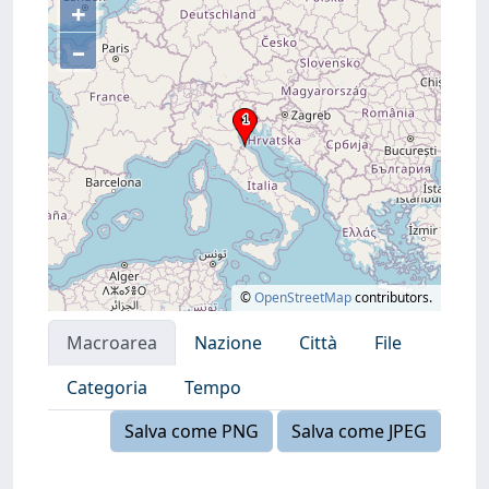
+
–
©
OpenStreetMap
contributors.
Macroarea
Nazione
Città
File
Categoria
Tempo
Salva come PNG
Salva come JPEG