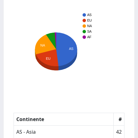
AS
EU
NA
SA
AF
NA
AS
EU
Continente
#
AS - Asia
42