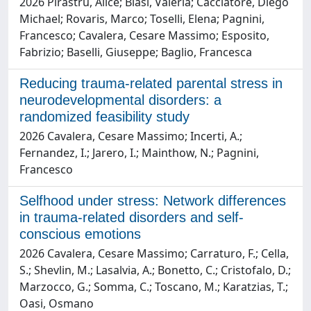
2026 Pirastru, Alice; Blasi, Valeria; Cacciatore, Diego
Michael; Rovaris, Marco; Toselli, Elena; Pagnini,
Francesco; Cavalera, Cesare Massimo; Esposito,
Fabrizio; Baselli, Giuseppe; Baglio, Francesca
Reducing trauma-related parental stress in
neurodevelopmental disorders: a
randomized feasibility study
2026 Cavalera, Cesare Massimo; Incerti, A.;
Fernandez, I.; Jarero, I.; Mainthow, N.; Pagnini,
Francesco
Selfhood under stress: Network differences
in trauma-related disorders and self-
conscious emotions
2026 Cavalera, Cesare Massimo; Carraturo, F.; Cella,
S.; Shevlin, M.; Lasalvia, A.; Bonetto, C.; Cristofalo, D.;
Marzocco, G.; Somma, C.; Toscano, M.; Karatzias, T.;
Oasi, Osmano