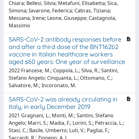
Chiara; Bellesi, Silvia; Metafuni, Elisabetta; Sica,
Simona; Iavarone, Federica; Cabras, Tiziana;
Messana, Irene; Leone, Giuseppe; Castagnola,
Massimo
SARS-CoV-2 antibody responses before
and after a third dose of the BNT162b2
vaccine in Italian healthcare workers
aged ≤60 years: One year of surveillance
2022 Franzese, M.; Coppola, L.; Silva, R.; Santini,
Stefano Angelo; Cinquanta, L.; Ottomano, C.;
Salvatore, M.; Incoronato, M.
SARS-CoV-2 was already circulating in
Italy, in early December 2019
2021 Gragnani, L.; Monti, M.; Santini, Stefano
Angelo; Marri, S.; Madia, F.; Lorini, S.; Petraccia, L.;
Stasi, C.; Basile, Umberto; Luti, V.; Pagliai, F.;
Saccardi, R.; Zignego, A. L.