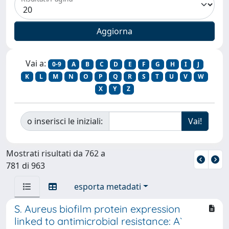
Vai a:
0-9
A
B
C
D
E
F
G
H
I
J
K
L
M
N
O
P
Q
R
S
T
U
V
W
X
Y
Z
o inserisci le iniziali:
Mostrati risultati da 762 a
781 di 963
esporta metadati
S. Aureus biofilm protein expression
linked to antimicrobial resistance: A`