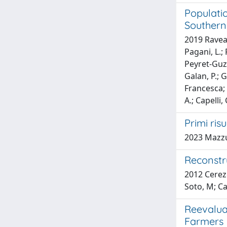
Populatio
Southern
2019 Raveane
Pagani, L.;
Peyret-Guzzo
Galan, P.; G
Francesca; C
A.; Capelli, 
Primi ris
2023 Mazzucc
Reconstr
2012 Cerezo
Soto, M; Car
Reevalua
Farmers