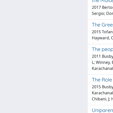
the Malag
2017 Berton
Sergio; Do
The Greek
2015 Tofane
Hayward, C; 
The peop
2011 Busby,
L; Winney, 
Karachanak,
The Role
2015 Busby,
Karachanak 
Chibani, J; 
Uniparen