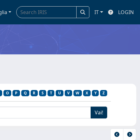
glia
IT
LOGIN
O
P
Q
R
S
T
U
V
W
X
Y
Z