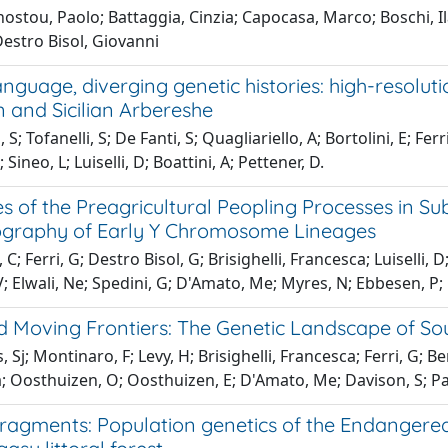
stou, Paolo; Battaggia, Cinzia; Capocasa, Marco; Boschi, Ilari
Destro Bisol, Giovanni
nguage, diverging genetic histories: high-resolut
 and Sicilian Arbereshe
S; Tofanelli, S; De Fanti, S; Quagliariello, A; Bortolini, E; Fer
; Sineo, L; Luiselli, D; Boattini, A; Pettener, D.
s of the Preagricultural Peopling Processes in S
graphy of Early Y Chromosome Lineages
 C; Ferri, G; Destro Bisol, G; Brisighelli, Francesca; Luiselli,
 Elwali, Ne; Spedini, G; D'Amato, Me; Myres, N; Ebbesen, P; 
nd Moving Frontiers: The Genetic Landscape of S
Sj; Montinaro, F; Levy, H; Brisighelli, Francesca; Ferri, G; Bert
; Oosthuizen, O; Oosthuizen, E; D'Amato, Me; Davison, S; Pas
fragments: Population genetics of the Endangered