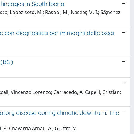
ineages in South Iberia
esca; Lopez soto, M.; Rasool, M.; Naseer, M. I.; Sã¡nchez
e con diagnostica per immagini delle ossa
 (BG)
scali, Vincenzo Lorenzo; Carracedo, A; Capelli, Cristian;
iratory disease during climatic downturn: The
F.; Chavarría Arnau, A.; Giuffra, V.