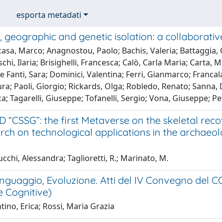
esporta metadati
c, geographic and genetic isolation: a collaborativ
sa, Marco; Anagnostou, Paolo; Bachis, Valeria; Battaggia, Ci
chi, Ilaria; Brisighelli, Francesca; Calò, Carla Maria; Carta, M
e Fanti, Sara; Dominici, Valentina; Ferri, Gianmarco; Francalac
ura; Paoli, Giorgio; Rickards, Olga; Robledo, Renato; Sanna,
uca; Tagarelli, Giuseppe; Tofanelli, Sergio; Vona, Giuseppe; P
CSSG”: the first Metaverse on the skeletal recov
rch on technological applications in the archaeo
chi, Alessandra; Taglioretti, R.; Marinato, M.
nguaggio, Evoluzione. Atti del IV Convegno del C
e Cognitive)
ino, Erica; Rossi, Maria Grazia