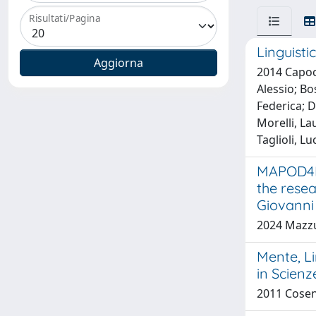
Risultati/Pagina
Linguisti
2014 Capoca
Alessio; Bos
Federica; D
Morelli, La
Taglioli, L
MAPOD4D “
the resea
Giovanni
2024 Mazzuc
Mente, Li
in Scienz
2011 Cosent