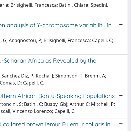
a; Brisighelli, Francesca; Batini, Chiara; Spedini,
ion analysis of Y-chromosome variability in
ri, G; Anagnostou, P; Brisighelli, Francesca; Capelli, C;
ub-Saharan Africa as Revealed by the
 D; Sanchez Diz, P; Rocha, J; Simonson, T; Brehm, A;
Comas, D; Capelli, C.
outhern African Bantu-Speaking Populations
oncini, S; Batini, C; Busby, Gbj; Arthur, C; Mitchell, P;
cali, Vincenzo Lorenzo; Capelli, C.
 collared brown lemur Eulemur collaris in