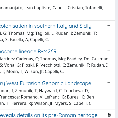
namanjato, Jean baptiste; Capelli, Cristian; Tofanelli,
olonisation in southern Italy and Sicily
i, G; Thomas, Mg; Taglioli, L; Rudan, I; Zemunik, T;
 S; Facella, A; Capelli, C.
romosome lineage R-M269
; Martinez Cadenas, C; Thomas, Mg; Bradley, Dg; Gusmao,
; Vona, G; Ploski, R; Vecchiotti, C; Zemunik, T; Rudan, I;
; Moen, T; Wilson, Jf; Capelli, C.
ary West Eurasian Genomic Landscape
 Rudan, I; Zemunik, T; Hayward, C; Toncheva, D;
 Francesca; Romano, V; Lefranc, G; Buresi, C; Ben
n, T; Herrera, Rj; Wilson, Jf; Myers, S; Capelli, C.
eveals details on its pre-Roman heritage.