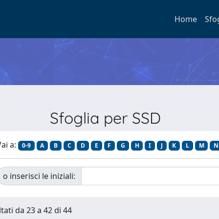
Home
Sfo
Sfoglia per SSD
ai a:
0-9
A
B
C
D
E
F
G
H
I
J
K
L
M
N
o inserisci le iniziali:
tati da 23 a 42 di 44