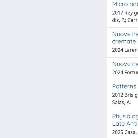
Micro an
2017 Rey go
diz, P.; Car
Nuove ind
cremate 
2024 Larent
Nuove ind
2024 Fortu
Patterns 
2012 Brisig
Salas, A.
Physiolog
Late Anti
2025 Casa, 