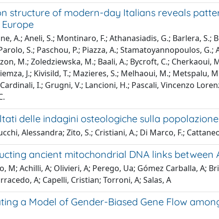
n structure of modern-day Italians reveals patter
 Europe
, A.; Aneli, S.; Montinaro, F.; Athanasiadis, G.; Barlera, S.; B
 Parolo, S.; Paschou, P.; Piazza, A.; Stamatoyannopoulos, G.; An
n, M.; Zoledziewska, M.; Baali, A.; Bycroft, C.; Cherkaoui, M.; 
iemza, J.; Kivisild, T.; Mazieres, S.; Melhaoui, M.; Metspalu, M.; 
ardinali, I.; Grugni, V.; Lancioni, H.; Pascali, Vincenzo Lorenzo
C.
ultati delle indagini osteologiche sulla popolazion
hi, Alessandra; Zito, S.; Cristiani, A.; Di Marco, F.; Cattaneo,
ucting ancient mitochondrial DNA links between 
, M; Achilli, A; Olivieri, A; Perego, Ua; Gómez Carballa, A; B
racedo, A; Capelli, Cristian; Torroni, A; Salas, A
ting a Model of Gender-Biased Gene Flow amon