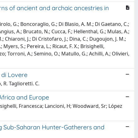
ns of ancient and archaic ancestries in
irolo, G.; Boncoraglio, G.; Di Blasio, A. M.; Di Gaetano, C.;
gius, A.; Brucato, N.; Cucca, F.; Hellenthal, G.; Mulas, A.;
Chiaroni, J.; Di Cristofaro, J.; Dina, C.; Dugoujon, J. M.;
Myers, S.; Pereira, L.; Ricaut, F. X.; Brisighelli,
; Torroni, A.; Semino, O.; Matullo, G.; Achilli, A.; Olivieri,
e di Lovere
 R. Taglioretti. C.
Africa and Europe
risighelli, Francesca; Lancioni, H; Woodward, Sr; López
g Sub-Saharan Hunter-Gatherers and