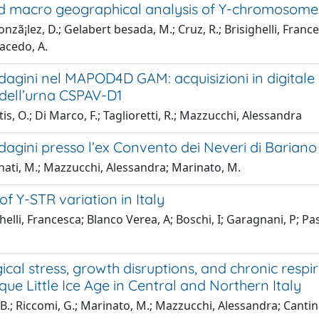
d macro geographical analysis of Y-chromosome l
nzã¡lez, D.; Gelabert besada, M.; Cruz, R.; Brisighelli, Franc
racedo, A.
agini nel MAPOD4D GAM: acquisizioni in digitale 
dell’urna CSPAV-D1
is, O.; Di Marco, F.; Taglioretti, R.; Mazzucchi, Alessandra
agini presso l’ex Convento dei Neveri di Bariano
nati, M.; Mazzucchi, Alessandra; Marinato, M.
of Y-STR variation in Italy
helli, Francesca; Blanco Verea, A; Boschi, I; Garagnani, P; Pa
ical stress, growth disruptions, and chronic resp
que Little Ice Age in Central and Northern Italy
B.; Riccomi, G.; Marinato, M.; Mazzucchi, Alessandra; Cantini, 