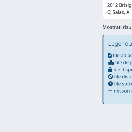
2012 Brisig
C; Salas, A.
Mostrati risul
Legenda
file ad 
file dis
file disp
file disp
file sot
nessun f