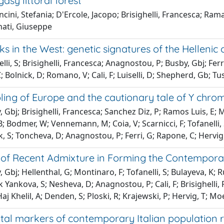
asy littoral forest
cini, Stefania; D'Ercole, Jacopo; Brisighelli, Francesca; Rama
nati, Giuseppe
s in the West: genetic signatures of the Hellenic c
lli, S; Brisighelli, Francesca; Anagnostou, P; Busby, Gbj; Ferr
Bolnick, D; Romano, V; Cali, F; Luiselli, D; Shepherd, Gb; Tusa,
ling of Europe and the cautionary tale of Y ch
 Gbj; Brisighelli, Francesca; Sanchez Diz, P; Ramos Luis, E
B; Bodmer, W; Vennemann, M; Coia, V; Scarnicci, F; Tofanelli, S
 S; Toncheva, D; Anagnostou, P; Ferri, G; Rapone, C; Hervig, T
 of Recent Admixture in Forming the Contempor
 Gbj; Hellenthal, G; Montinaro, F; Tofanelli, S; Bulayeva, K;
Yankova, S; Nesheva, D; Anagnostou, P; Cali, F; Brisighelli,
Haj Khelil, A; Denden, S; Ploski, R; Krajewski, P; Hervig, T; Moe
tal markers of contemporary Italian population r