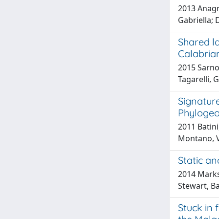
2013 Anagno
Gabriella; 
Shared la
Calabrian
2015 Sarno, 
Tagarelli, G
Signature
Phylogeo
2011 Batini,
Montano, V;
Static a
2014 Marks, 
Stewart, Ba
Stuck in 