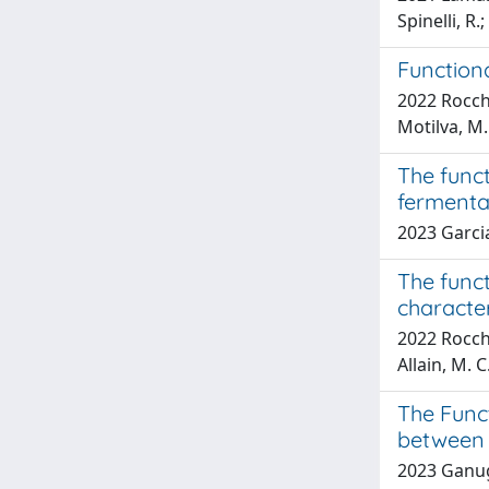
Spinelli, R
Function
2022 Rocchet
Motilva, M.
The funct
fermenta
2023 Garcia-
The funct
character
2022 Rocchet
Allain, M. 
The Funct
between M
2023 Ganugi