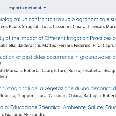
esporta metadati
 Biologica: un confronto tra suolo agronomico e suo
di, Paolo; Stragliati, Luca; Cassinari, Chiara; Trevisan, Mar
dy of the Impact of Different Irrigation Practices 
Gabriella; Balderacchi, Matteo; Ferrari, Federico; F., U; Capri
luation of pesticides occurrence in groundwater o
e
o Marsala, Roberta; Capri, Ettore; Russo, Elisabetta; Bisagni
leta
oni stagionali della vegetazione di una discarica 
 Roberta; Giupponi, Luca; Cassinari, Chiara; Battaglia, Robe
la: Educazione Scientiica. Ambiente, Salute, Edu
a, Giacomo Alessandro