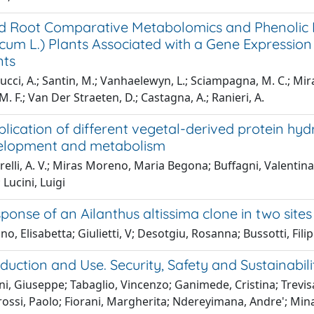
nd Root Comparative Metabolomics and Phenolic 
cum L.) Plants Associated with a Gene Expression
nts
ci, A.; Santin, M.; Vanhaelewyn, L.; Sciampagna, M. C.; Mira
M. F.; Van Der Straeten, D.; Castagna, A.; Ranieri, A.
plication of different vegetal-derived protein hy
elopment and metabolism
elli, A. V.; Miras Moreno, Maria Begona; Buffagni, Valentina; 
; Lucini, Luigi
sponse of an Ailanthus altissima clone in two sites
o, Elisabetta; Giulietti, V; Desotgiu, Rosanna; Bussotti, Fil
uction and Use. Security, Safety and Sustainabili
i, Giuseppe; Tabaglio, Vincenzo; Ganimede, Cristina; Trevis
rossi, Paolo; Fiorani, Margherita; Ndereyimana, Andre'; Mina