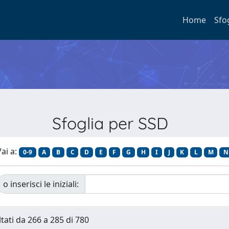
Home
Sfo
Sfoglia per SSD
ai a:
0-9
A
B
C
D
E
F
G
H
I
J
K
L
M
N
o inserisci le iniziali:
ltati da 266 a 285 di 780