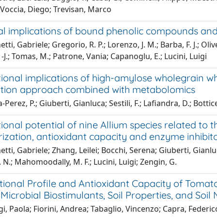
.; Voccia, Diego; Trevisan, Marco
al implications of bound phenolic compounds and 
ti, Gabriele; Gregorio, R. P.; Lorenzo, J. M.; Barba, F. J.; Olivei
 -J.; Tomas, M.; Patrone, Vania; Capanoglu, E.; Lucini, Luigi
ional implications of high-amylose wholegrain whe
tion approach combined with metabolomics
Perez, P.; Giuberti, Gianluca; Sestili, F.; Lafiandra, D.; Botticel
ional potential of nine Allium species related to
ization, antioxidant capacity and enzyme inhibito
ti, Gabriele; Zhang, Leilei; Bocchi, Serena; Giuberti, Gianluca;
C. N.; Mahomoodally, M. F.; Lucini, Luigi; Zengin, G.
ional Profile and Antioxidant Capacity of Tomato
icrobial Biostimulants, Soil Properties, and Soil 
, Paola; Fiorini, Andrea; Tabaglio, Vincenzo; Capra, Federico; 