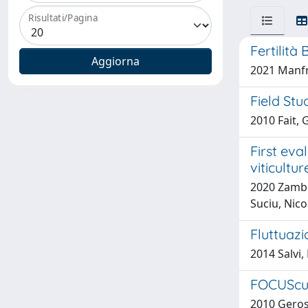
Risultati/Pagina
Fertilità
2021 Manfre
Field Stu
2010 Fait, 
First eva
viticultur
2020 Zambit
Suciu, Nico
Fluttuazi
2014 Salvi,
FOCUScuo
2010 Geros