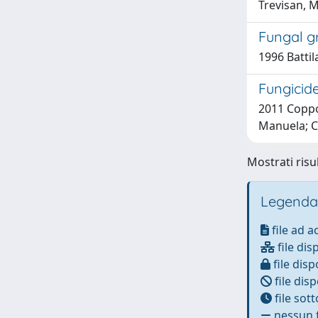
Trevisan, M
Fungal gr
1996 Battil
Fungicide
2011 Coppol
Manuela; Ci
Mostrati risu
Legenda
file ad 
file dis
file disp
file disp
file sot
nessun f