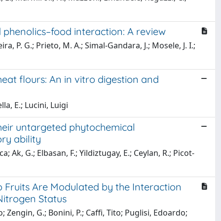
phenolics–food interaction: A review
ra, P. G.; Prieto, M. A.; Simal-Gandara, J.; Mosele, J. I.;
at flours: An in vitro digestion and
la, E.; Lucini, Luigi
 their untargeted phytochemical
ry ability
 Ak, G.; Elbasan, F.; Yildiztugay, E.; Ceylan, R.; Picot-
 Fruits Are Modulated by the Interaction
Nitrogen Status
Zengin, G.; Bonini, P.; Caffi, Tito; Puglisi, Edoardo;