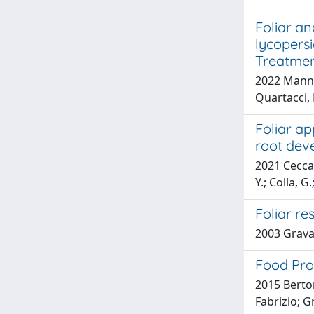
Foliar a
lycopersi
Treatme
2022 Mannuc
Quartacci, 
Foliar ap
root dev
2021 Ceccar
Y.; Colla, G.
Foliar re
2003 Gravan
Food Prod
2015 Berton
Fabrizio; G