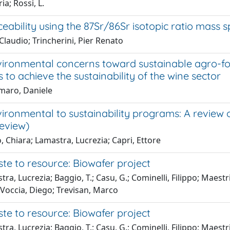
ia; Rossi, L.
eability using the 87Sr/86Sr isotopic ratio mass 
 Claudio; Trincherini, Pier Renato
ironmental concerns toward sustainable agro-fo
s to achieve the sustainability of the wine sector
maro, Daniele
ronmental to sustainability programs: A review of s
Review)
 Chiara; Lamastra, Lucrezia; Capri, Ettore
te to resource: Biowafer project
ra, Lucrezia; Baggio, T.; Casu, G.; Cominelli, Filippo; Maestr
.; Voccia, Diego; Trevisan, Marco
te to resource: Biowafer project
ra, Lucrezia; Baggio, T.; Casu, G.; Cominelli, Filippo; Maestr