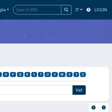
glia
IT
LOGIN
O
P
Q
R
S
T
U
V
W
X
Y
Z