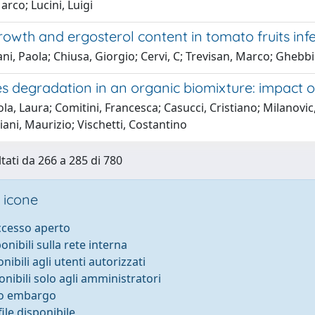
arco; Lucini, Luigi
owth and ergosterol content in tomato fruits inf
ani, Paola; Chiusa, Giorgio; Cervi, C; Trevisan, Marco; Ghebbi
s degradation in an organic biomixture: impact o
a, Laura; Comitini, Francesca; Casucci, Cristiano; Milanovic
ani, Maurizio; Vischetti, Costantino
ltati da 266 a 285 di 780
 icone
accesso aperto
ponibili sulla rete interna
onibili agli utenti autorizzati
onibili solo agli amministratori
to embargo
ile disponibile