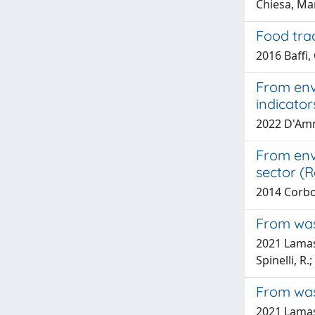
Chiesa, Mar
Food trac
2016 Baffi,
From env
indicator
2022 D'Am
From envi
sector (
2014 Corbo,
From was
2021 Lamast
Spinelli, R
From was
2021 Lamast