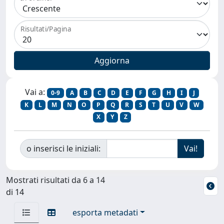
Risultati/Pagina
Vai a:
0-9
A
B
C
D
E
F
G
H
I
J
K
L
M
N
O
P
Q
R
S
T
U
V
W
X
Y
Z
o inserisci le iniziali:
Mostrati risultati da 6 a 14
di 14
esporta metadati