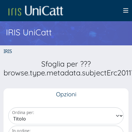
IRIS UniCatt
IRIS
Sfoglia per ???
browse.type.metadata.subjectErc2011
Opzioni
Ordina per:
In ordine: