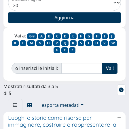
Vai a:
0-9
A
B
C
D
E
F
G
H
I
J
K
L
M
N
O
P
Q
R
S
T
U
V
W
X
Y
Z
o inserisci le iniziali:
Mostrati risultati da 3 a 5
di 5
esporta metadati
Luoghi e storie come risorse per
immaginare, costruire e rappresentare la