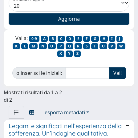
Vai a:
0-9
A
B
C
D
E
F
G
H
I
J
K
L
M
N
O
P
Q
R
S
T
U
V
W
X
Y
Z
o inserisci le iniziali:
Mostrati risultati da 1 a 2
di 2
esporta metadati
Legami e significati nell’esperienza della
sofferenza. Un’indagine qualitativa.