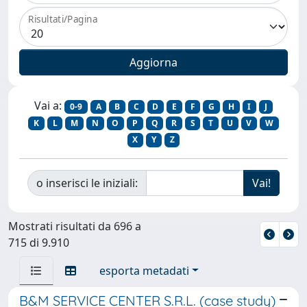
Risultati/Pagina
Vai a:
0-9
A
B
C
D
E
F
G
H
I
J
K
L
M
N
O
P
Q
R
S
T
U
V
W
X
Y
Z
o inserisci le iniziali:
Mostrati risultati da 696 a
715 di 9.910
esporta metadati
B&M SERVICE CENTER S.R.L. (case study)