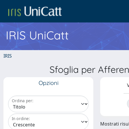
IRIS UniCatt
IRIS
Sfoglia per Affer
Opzioni
V
Ordina per:
In ordine:
Mostrati risu