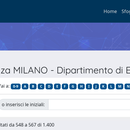
Home
Sfo
enza MILANO - Dipartimento di 
ai a:
0-9
A
B
C
D
E
F
G
H
I
J
K
L
M
N
o inserisci le iniziali:
ltati da 548 a 567 di 1.400