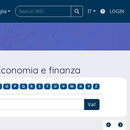
glia
IT
LOGIN
Economia e finanza
O
P
Q
R
S
T
U
V
W
X
Y
Z