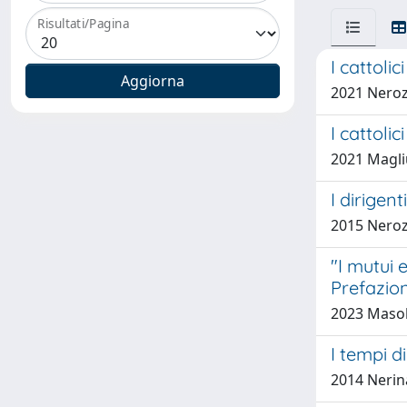
Risultati/Pagina
I cattoli
2021 Neroz
I cattoli
2021 Magli
I dirigenti
2015 Nerozz
"I mutui 
Prefazion
2023 Masol
I tempi d
2014 Nerina