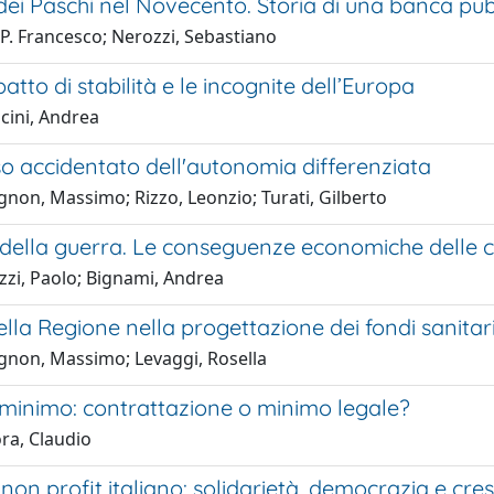
dei Paschi nel Novecento. Storia di una banca pub
P. Francesco; Nerozzi, Sebastiano
patto di stabilità e le incognite dell’Europa
cini, Andrea
so accidentato dell'autonomia differenziata
non, Massimo; Rizzo, Leonzio; Turati, Gilberto
 della guerra. Le conseguenze economiche delle cr
zzi, Paolo; Bignami, Andrea
della Regione nella progettazione dei fondi sanitari
gnon, Massimo; Levaggi, Rosella
o minimo: contrattazione o minimo legale?
ra, Claudio
e non profit italiano: solidarietà, democrazia e cr