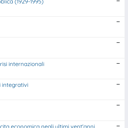
blica (1929-1995)
isi internazionali
 integrativi
escita economica negli ultimi vent'anni