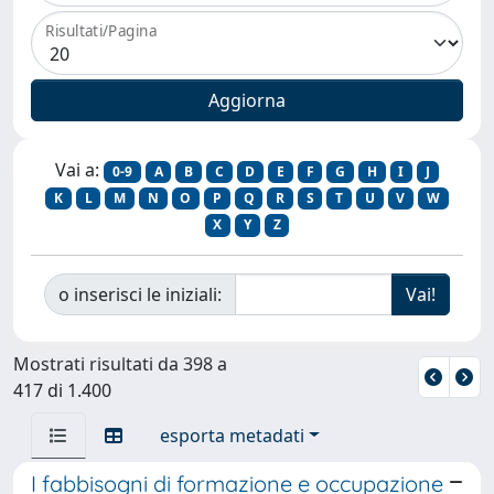
Risultati/Pagina
Vai a:
0-9
A
B
C
D
E
F
G
H
I
J
K
L
M
N
O
P
Q
R
S
T
U
V
W
X
Y
Z
o inserisci le iniziali:
Mostrati risultati da 398 a
417 di 1.400
esporta metadati
I fabbisogni di formazione e occupazione