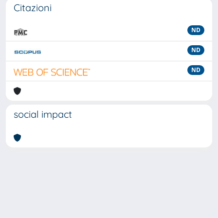
Citazioni
ND
ND
ND
social impact
Powered by
IRIS
-
about IRIS
-
Utilizzo dei cookie
-
Privacy
Copyright © 2026