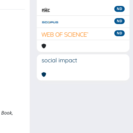
ND
ND
ND
social impact
a Book,