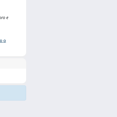
oro e
io o