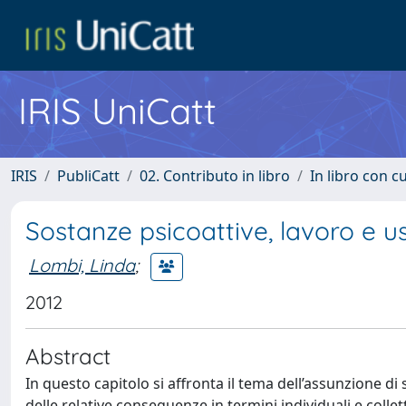
IRIS UniCatt
IRIS
PubliCatt
02. Contributo in libro
In libro con c
Sostanze psicoattive, lavoro e 
Lombi, Linda
;
2012
Abstract
In questo capitolo si affronta il tema dell’assunzione di 
delle relative conseguenze in termini individuali e collett