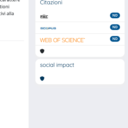
Citazioni
tioni
vi alla
ND
ND
ND
social impact