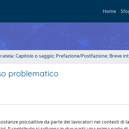
Home
Sfo
uratela: Capitolo o saggio; Prefazione/Postfazione; Breve i
uso problematico
sostanze psicoattive da parte dei lavoratori nei contesti di l
ivi. Il contributo si sviluppa in due parti: una prima parte di