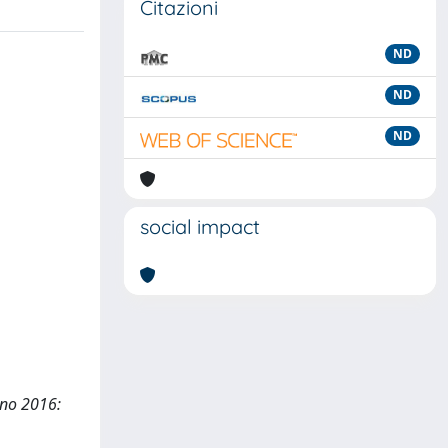
Citazioni
ND
ND
ND
social impact
ano 2016: