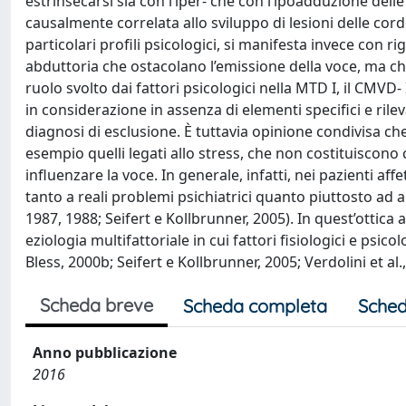
estrinsecarsi sia con l’iper- che con l’ipoadduzione de
causalmente correlata allo sviluppo di lesioni delle co
particolari profili psicologici, si manifesta invece con r
abduttoria che ostacolano l’emissione della voce, ma c
ruolo svolto dai fattori psicologici nella MTD I, il CMVD-
in considerazione in assenza di elementi specifici e ril
diagnosi di esclusione. È tuttavia opinione condivisa che
esempio quelli legati allo stress, che non costituisco
influenzare la voce. In generale, infatti, nei pazienti a
tanto a reali problemi psichiatrici quanto piuttosto ad 
1987, 1988; Seifert e Kollbrunner, 2005). In quest’otti
eziologia multifattoriale in cui fattori fisiologici e psi
Bless, 2000b; Seifert e Kollbrunner, 2005; Verdolini et al.,
Scheda breve
Scheda completa
Sched
Anno pubblicazione
2016