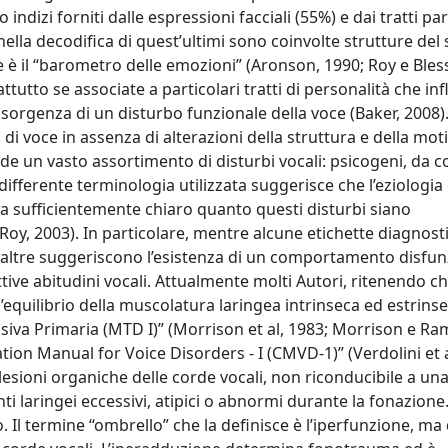
indizi forniti dalle espressioni facciali (55%) e dai tratti par
ella decodifica di quest’ultimi sono coinvolte strutture del
e è il “barometro delle emozioni” (Aronson, 1990; Roy e Bless
tutto se associate a particolari tratti di personalità che in
nsorgenza di un disturbo funzionale della voce (Baker, 2008).
di voce in assenza di alterazioni della struttura e della moti
lude un vasto assortimento di disturbi vocali: psicogeni, da 
 differente terminologia utilizzata suggerisce che l’eziologia 
a sufficientemente chiaro quanto questi disturbi siano
(Roy, 2003). In particolare, mentre alcune etichette diagnost
altre suggeriscono l’esistenza di un comportamento disfun
tive abitudini vocali. Attualmente molti Autori, ritenendo ch
l’equilibrio della muscolatura laringea intrinseca ed estrinse
ensiva Primaria (MTD I)” (Morrison et al, 1983; Morrison e 
ation Manual for Voice Disorders - I (CMVD-1)” (Verdolini et a
lesioni organiche delle corde vocali, non riconducibile a un
 laringei eccessivi, atipici o abnormi durante la fonazione
 Il termine “ombrello” che la definisce è l’iperfunzione, m