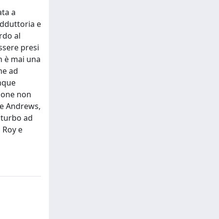
ata a
adduttoria e
rdo al
essere presi
on è mai una
ome ad
unque
zione non
e e Andrews,
sturbo ad
; Roy e