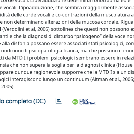
lle corde vocali. L’iperadduzione determina fonotrauma ed è
rde vocali. L’ipoadduzione, che sembra maggiormente associ
igidità delle corde vocali e co-contrazioni della muscolatura 
he non determinano alterazioni della mucosa cordale. Rigua
 I (Verdolini et al, 2005) sottolinea che questi non possono 
evanti e che la diagnosi di disturbo “psicogeno” della voce n
 alla disfonia possano essere associati stati psicologici, c
no condizioni di psicopatologia franca, ma che possono com
ffetti da MTD I i problemi psicologici sembrano essere in rela
ansia che non supera la soglia per la diagnosi clinica (Hous
ca appare dunque ragionevole supporre che la MTD I sia un di
cologici interagiscono lungo un continuum (Altman et al., 2005
 2005).
a completa (DC)