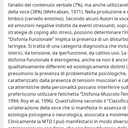
l’analisi del contenuto verbale (7%), ma anche utilizzando 
della voce (38%) (Mehrabian, 1971). Nella produzione e n
limbico (cervello emotivo). Secondo alcuni Autori la voc
ed emozioni negative indotte da eventi stressanti, soprat
strategie di coping allo stress, possono determinare l’i
“Disfonia Funzionale” implica la presenza di un disturbo 
laringea. Si tratta di una categoria diagnostica che inc
isterici, da tensione, da iperfunzione, da cattivo uso. La
disfonia funzionale è eterogenea, anche se non è ancor
qualitativamente differenti ed eziologicamente distinti 
presumono la presenza di problematiche psicologiche, 
caratterizzato dalla presenza di tensioni muscolari e cat
caratteristiche della personalità possano interferire sul
preferiscono utilizzare l’etichetta “Disfonia Muscolo-T
1994; Roy et al, 1996). Quest’ultima secondo il “Classific
un’alterazione della voce che si manifesta in assenza di 
eziologia psicogena o neurologica, associata a movimenti
Clinicamente la MTD I può manifestarsi in modo diverso.