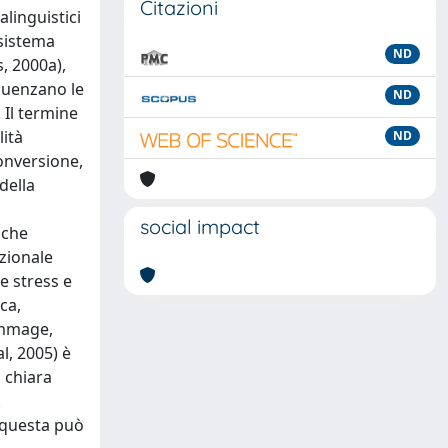
Citazioni
alinguistici
 sistema
ND
, 2000a),
fluenzano le
ND
 Il termine
lità
ND
conversione,
della
social impact
iche
zionale
e stress e
ca,
Rammage,
l, 2005) è
a chiara
.
a questa può