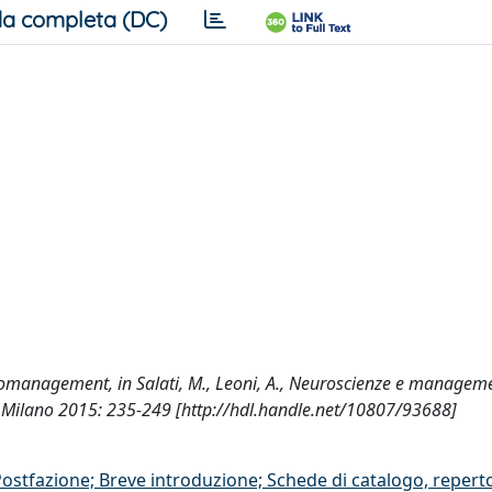
a completa (DC)
uromanagement, in Salati, M., Leoni, A., Neuroscienze e managem
l, Milano 2015: 235-249 [http://hdl.handle.net/10807/93688]
/Postfazione; Breve introduzione; Schede di catalogo, repert