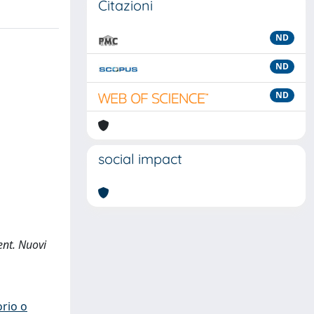
Citazioni
ND
ND
ND
social impact
ent. Nuovi
orio o