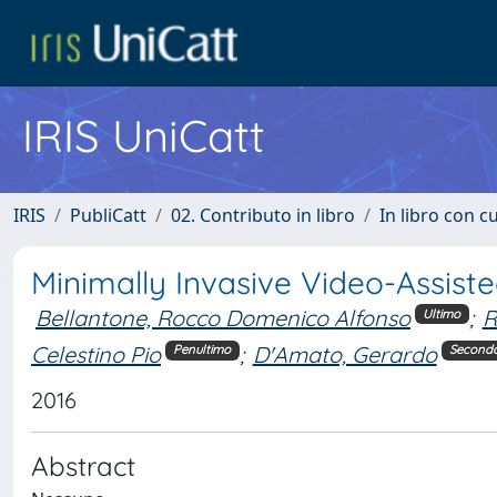
IRIS UniCatt
IRIS
PubliCatt
02. Contributo in libro
In libro con c
Minimally Invasive Video-Assis
Bellantone, Rocco Domenico Alfonso
;
R
Ultimo
Celestino Pio
;
D'Amato, Gerardo
Penultimo
Second
2016
Abstract