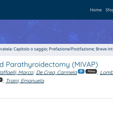
Home
Sfo
uratela: Capitolo o saggio; Prefazione/Postfazione; Breve i
ted Parathyroidectomy (MIVAP)
affaelli, Marco
;
De Crea, Carmela
;
Lomba
Primo
;
Traini, Emanuela
o