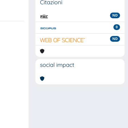
Citazioni
ND
0
ND
social impact