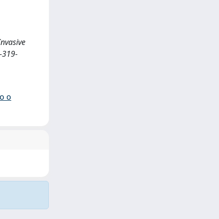
Invasive
3-319-
io o