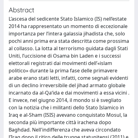
Abstract
L’ascesa del sedicente Stato Islamico (IS) nell’estate
2014 ha rappresentato un momento di eccezionale
importanza per l’intera galassia jihadista che, solo
pochi anni prima era stata descritta come prossima
al collasso. La lotta al terrorismo guidata dagli Stati
Uniti, l’uccisione di Osama bin Laden e i successi
elettorali registrati dai movimenti dell’«islam
politico» durante la prima fase delle primavere
arabe erano stati letti, infatti, come segnali evidenti
di un declino irreversibile del jihad armato globale
incarnato da al-Qa‘ida e dai movimenti a essa vicini .
E invece, nel giugno 2014, il mondo si è svegliato
con la notizia che i militanti dello Stato Islamico in
Iraq e al-Sham (ISIS) avevano conquistato Mosul, la
seconda più importante città irachena dopo
Baghdad. Nell'indifferenza che aveva circondato
l’Iraq dopo il ritiro delle truppe statunitensi (2011) e