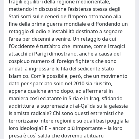
fragili equilibri della regione mediorientale,
mettendo in discussione l’esistenza stessa degli
Stati sorti sulle ceneri dell’Impero ottomano alla
fine della prima guerra mondiale e diffondendo un
retaggio di odio e instabilità destinato a segnare
l’area per decenni a venire. Un retaggio da cui
l’Occidente è tutt’altro che immune, come i tragici
attacchi di Parigi dimostrano, anche a causa del
cospicuo numero di foreign fighters che sono
andati a ingrossare le fila del sedicente Stato
Islamico. Com'è possibile, però, che un movimento
dato per spacciato solo nel 2010 sia riuscito,
appena qualche anno dopo, ad affermarsi in
maniera così eclatante in Siria e in Iraq, sfidando
addirittura la supremazia di al-Qa‘ida sulla galassia
islamista radicale? Chi sono questi estremisti che
terrorizzano intere regioni e su quali basi poggia la
loro ideologia? E – ancor più importante – la loro
presa è così salda che dovremo abituarci