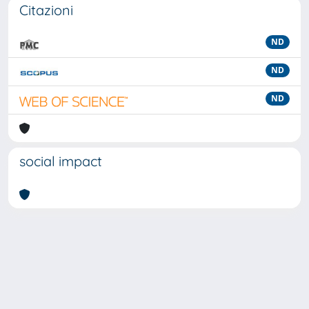
Citazioni
ND
ND
ND
social impact
Powered by
IRIS
-
about IRIS
-
Utilizzo dei cookie
-
Privacy
Copyright © 2026