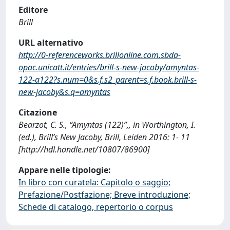
Editore
Brill
URL alternativo
http://0-referenceworks.brillonline.com.sbda-
opac.unicatt.it/entries/brill-s-new-jacoby/amyntas-
122-a122?s.num=0&s.f.s2_parent=s.f.book.brill-s-
new-jacoby&s.q=amyntas
Citazione
Bearzot, C. S., “Amyntas (122)”,, in Worthington, I.
(ed.), Brill’s New Jacoby, Brill, Leiden 2016: 1- 11
[http://hdl.handle.net/10807/86900]
Appare nelle tipologie:
In libro con curatela: Capitolo o saggio;
Prefazione/Postfazione; Breve introduzione;
Schede di catalogo, repertorio o corpus