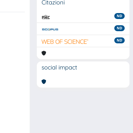
Citazioni
ND
ND
ND
social impact