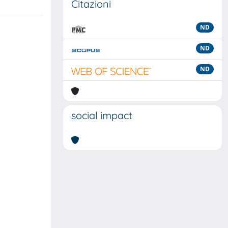
Citazioni
ND
ND
ND
social impact