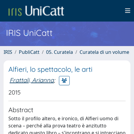
IRIS UniCatt
IRIS
PubliCatt
05. Curatela
Curatela di un volume
Alfieri, lo spettacolo, le arti
Frattali, Arianna
;
2015
Abstract
Sotto il profilo altero, e ironico, di Alfieri uomo di
scena – perché alla prova teatro è anzitutto
dedicato questo libro – s'incontrano e si intrecciano