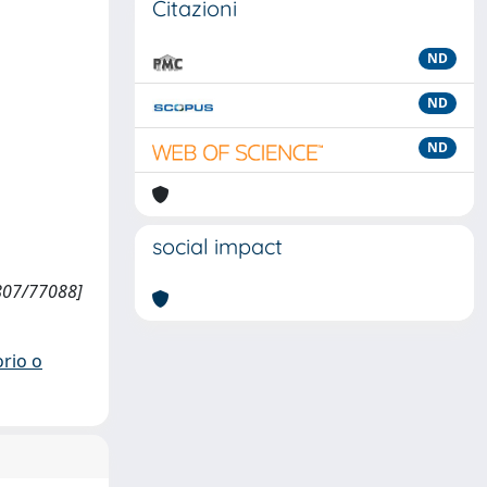
Citazioni
ND
ND
ND
social impact
10807/77088]
orio o