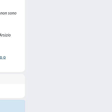
e non sono
Arsizio
io o