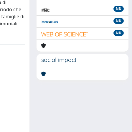
a di
eriodo che
ND
famiglie di
ND
imoniali.
ND
social impact