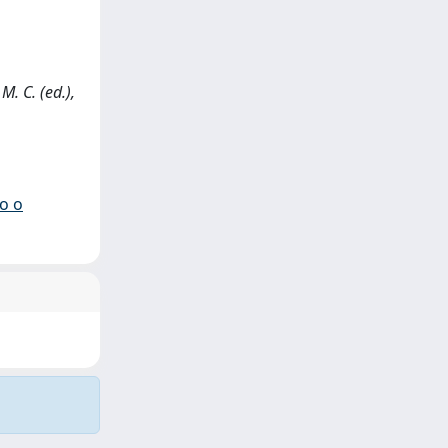
M. C. (ed.),
io o