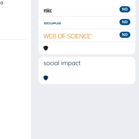
to
ND
ND
ND
social impact