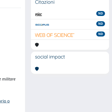
Citazioni
ND
ND
ND
social impact
 militare
orio o