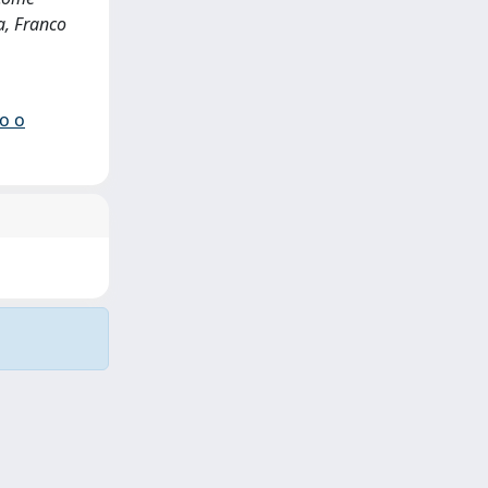
za, Franco
io o