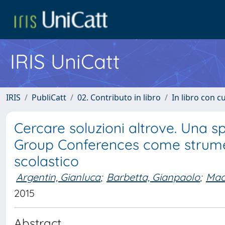
IRIS UniCatt
IRIS
PubliCatt
02. Contributo in libro
In libro con c
Cercare soluzioni altrove. Una s
Group Conferences come strumen
scolastico
Argentin, Gianluca
;
Barbetta, Gianpaolo
;
Mac
2015
Abstract