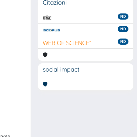
Citazioni
ND
ND
ND
social impact
 come