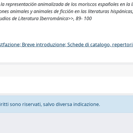
: la representación animalizada de los moriscos españoles en la l
iones animales y animales de ficción en las literaturas hispánicas
Estudios de Literatura Iberrománica>>, 89- 100
stfazione; Breve introduzione; Schede di catalogo, repertor
ritti sono riservati, salvo diversa indicazione.