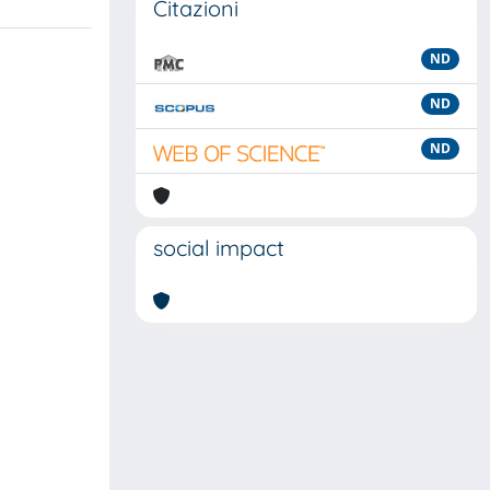
Citazioni
ND
ND
ND
social impact