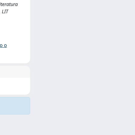
iteratura
, LIT
io o