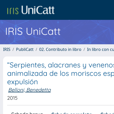
IRIS UniCatt
IRIS
PubliCatt
02. Contributo in libro
In libro con c
“Serpientes, alacranes y veneno
animalizada de los moriscos espa
expulsión
Belloni, Benedetta
2015