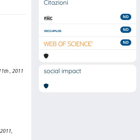
Citazioni
ND
ND
ND
social impact
–11th , 2011
 2011,