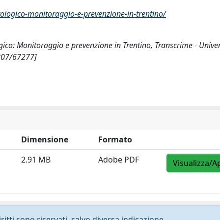
ologico-monitoraggio-e-prevenzione-in-trentino/
gico: Monitoraggio e prevenzione in Trentino, Transcrime - Univer
0807/67277]
Dimensione
Formato
2.91 MB
Adobe PDF
Visualizza/A
ritti sono riservati, salvo diversa indicazione.