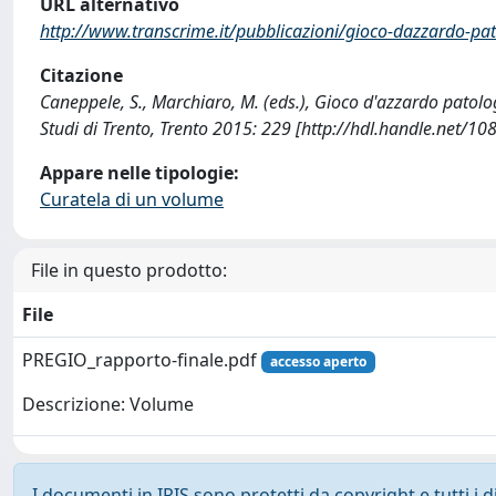
URL alternativo
http://www.transcrime.it/pubblicazioni/gioco-dazzardo-pat
Citazione
Caneppele, S., Marchiaro, M. (eds.), Gioco d'azzardo patolo
Studi di Trento, Trento 2015: 229 [http://hdl.handle.net/1
Appare nelle tipologie:
Curatela di un volume
File in questo prodotto:
File
PREGIO_rapporto-finale.pdf
accesso aperto
Descrizione: Volume
I documenti in IRIS sono protetti da copyright e tutti i di