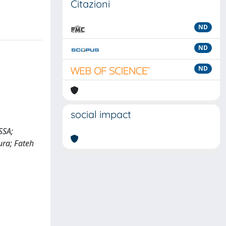
Citazioni
ND
ND
ND
social impact
SSA;
ura; Fateh