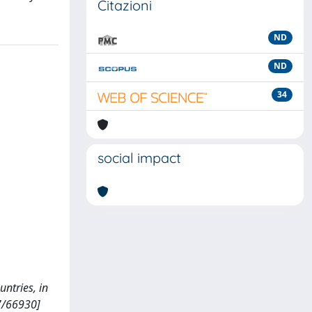
Citazioni
ND
ND
34
social impact
untries, in
07/66930]