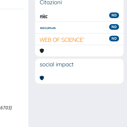
Citazioni
ND
ND
ND
social impact
/66703]